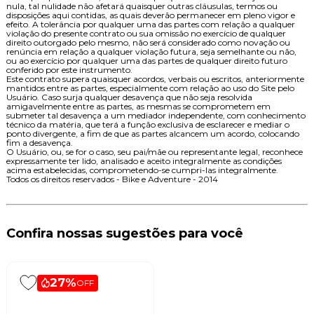
nula, tal nulidade não afetará quaisquer outras cláusulas, termos ou
disposições aqui contidas, as quais deverão permanecer em pleno vigor e
efeito. A tolerância por qualquer uma das partes com relação a qualquer
violação do presente contrato ou sua omissão no exercício de qualquer
direito outorgado pelo mesmo, não será considerado como novação ou
renúncia em relação a qualquer violação futura, seja semelhante ou não,
ou ao exercício por qualquer uma das partes de qualquer direito futuro
conferido por este instrumento.
Este contrato supera quaisquer acordos, verbais ou escritos, anteriormente
mantidos entre as partes, especialmente com relação ao uso do Site pelo
Usuário. Caso surja qualquer desavença que não seja resolvida
amigavelmente entre as partes, as mesmas se comprometem em
submeter tal desavença a um mediador independente, com conhecimento
técnico da matéria, que terá a função exclusiva de esclarecer e mediar o
ponto divergente, a fim de que as partes alcancem um acordo, colocando
fim a desavença.
O Usuário, ou, se for o caso, seu pai/mãe ou representante legal, reconhece
expressamente ter lido, analisado e aceito integralmente as condições
acima estabelecidas, comprometendo-se cumpri-las integralmente.
Todos os direitos reservados - Bike e Adventure - 2014
Confira nossas sugestões para você
27%
OFF