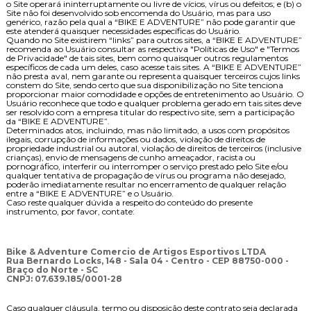
o Site operará ininterruptamente ou livre de vícios, vírus ou defeitos; e (b) o
Site não foi desenvolvido sob encomenda do Usuário, mas para uso
genérico, razão pela qual a “BIKE E ADVENTURE” não pode garantir que
este atenderá quaisquer necessidades específicas do Usuário.
Quando no Site existirem “links” para outros sites, a “BIKE E ADVENTURE”
recomenda ao Usuário consultar as respectiva "Políticas de Uso" e "Termos
de Privacidade" de tais sites, bem como quaisquer outros regulamentos
específicos de cada um deles, caso acesse tais sites. A “BIKE E ADVENTURE”
não presta aval, nem garante ou representa quaisquer terceiros cujos links
constem do Site, sendo certo que sua disponibilização no Site tenciona
proporcionar maior comodidade e opções de entretenimento ao Usuário. O
Usuário reconhece que todo e qualquer problema gerado em tais sites deve
ser resolvido com a empresa titular do respectivo site, sem a participação
da “BIKE E ADVENTURE”.
Determinados atos, incluindo, mas não limitado, a usos com propósitos
ilegais, corrupção de informações ou dados, violação de direitos de
propriedade industrial ou autoral, violação de direitos de terceiros (inclusive
crianças), envio de mensagens de cunho ameaçador, racista ou
pornográfico, interferir ou interromper o serviço prestado pelo Site e/ou
qualquer tentativa de propagação de vírus ou programa não desejado,
poderão imediatamente resultar no encerramento de qualquer relação
entre a “BIKE E ADVENTURE” e o Usuário.
Caso reste qualquer dúvida a respeito do conteúdo do presente
instrumento, por favor, contate:
Bike & Adventure Comercio de Artigos Esportivos LTDA
Rua Bernardo Locks, 148 - Sala 04 - Centro - CEP 88750-000 -
Braço do Norte - SC
CNPJ: 07.639.185/0001-28
Caso qualquer cláusula, termo ou disposição deste contrato seja declarada