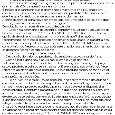
• Em suas embalagens originais, sem qualquer tipo de dano, com todos
os manuais CD´s e acessórios nela contidos.
É necessário também que o cliente nos envie um e-mail ou entre em
contato telefônico informando o envio de seu produto defeituoso, e para
que lhe seja fornecido o endereço para envio do mesmo.
A embalagem original deve ser embalada por uma outra caixa para que
não haja risco de possíveis danos na viagem.
Devolução por arrependimento ou desistência.
Caso haja desistência da compra, conforme o Artigo 49 do Código de
Defesa do Consumidor (CDC - Lei 8.078 de 11/Set/1990), o cliente tem a
opção de devolver o produto em um prazo de até 7 dias após o
recebimento, para isso o produto não deve ter sido usado. A garantia dos
produtos é balcão, portanto a empresa “BIKE E ADVENTURE” não arca
com o valor do frete do produto após sete dias do recebimento do mesmo,
as despesas ficam a cargo do cliente.
É disponível como opção ao consumidor:
• Devolução do valor do produto, não sendo incluso o valor do frete.
• Crédito para uma nova aquisição, exceto o valor do frete.
• Troca por outro produto. O cliente deverá pagar a diferença de preço
caso o produto escolhido seja mais caro. Deverá ser pago o valor do frete
referente ao envio do novo produto. Caso o produto escolhido for de valor
menor não será devolvida a diferença, o consumidor ficará com um credito
para próximas aquisições.
Se houver indícios de uso do produto, não aceitaremos a devolução e
enviaremos o produto para o respectivo endereço de entrega. Lembramos
também que o produto escolhido para a troca deve estar disponível em
nosso estoque. Nenhuma garantia de qualquer tipo, implícita ou explícita,
incluindo, sem limitação, qualquer garantia de propriedade, não violação
de direitos de terceiros, comerciabilidade, qualidade satisfatória, adequação
a um fim específico e ausência de vírus de computador é apresentada com
relação a este Site e/ou aos dados transmitidas por meio do Site.
O Usuário reconhece e aceita que (a) o estágio atual da técnica não permite
a elaboração de programas de computador totalmente isentos de vícios ou
defeitos e que, assim sendo, a “BIKE E ADVENTURE” não pode garantir que