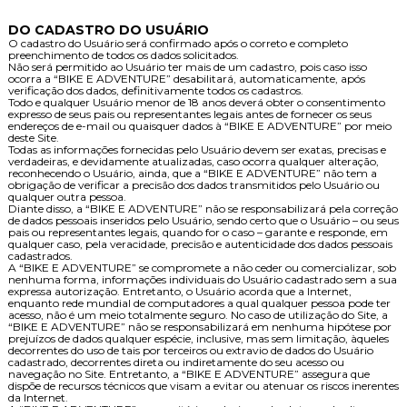
DO CADASTRO DO USUÁRIO
O cadastro do Usuário será confirmado após o correto e completo
preenchimento de todos os dados solicitados.
Não será permitido ao Usuário ter mais de um cadastro, pois caso isso
ocorra a “BIKE E ADVENTURE” desabilitará, automaticamente, após
verificação dos dados, definitivamente todos os cadastros.
Todo e qualquer Usuário menor de 18 anos deverá obter o consentimento
expresso de seus pais ou representantes legais antes de fornecer os seus
endereços de e-mail ou quaisquer dados à “BIKE E ADVENTURE” por meio
deste Site.
Todas as informações fornecidas pelo Usuário devem ser exatas, precisas e
verdadeiras, e devidamente atualizadas, caso ocorra qualquer alteração,
reconhecendo o Usuário, ainda, que a “BIKE E ADVENTURE” não tem a
obrigação de verificar a precisão dos dados transmitidos pelo Usuário ou
qualquer outra pessoa.
Diante disso, a “BIKE E ADVENTURE” não se responsabilizará pela correção
de dados pessoais inseridos pelo Usuário, sendo certo que o Usuário – ou seus
pais ou representantes legais, quando for o caso – garante e responde, em
qualquer caso, pela veracidade, precisão e autenticidade dos dados pessoais
cadastrados.
A “BIKE E ADVENTURE” se compromete a não ceder ou comercializar, sob
nenhuma forma, informações individuais do Usuário cadastrado sem a sua
expressa autorização. Entretanto, o Usuário acorda que a Internet,
enquanto rede mundial de computadores a qual qualquer pessoa pode ter
acesso, não é um meio totalmente seguro. No caso de utilização do Site, a
“BIKE E ADVENTURE” não se responsabilizará em nenhuma hipótese por
prejuízos de dados qualquer espécie, inclusive, mas sem limitação, àqueles
decorrentes do uso de tais por terceiros ou extravio de dados do Usuário
cadastrado, decorrentes direta ou indiretamente do seu acesso ou
navegação no Site. Entretanto, a “BIKE E ADVENTURE” assegura que
dispõe de recursos técnicos que visam a evitar ou atenuar os riscos inerentes
da Internet.