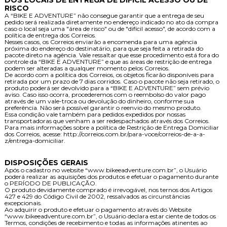
RISCO
A “BIKE E ADVENTURE” não consegue garantir que a entrega de seu
pedido será realizada diretamente no endereço indicado no ato da compra
caso o local seja uma "área de risco" ou de "difícil acesso", de acordo com a
política de entrega dos Correios.
Nesses casos, os Correios enviarão a encomenda para uma agência
próxima do endereço do destinatário, para que seja feita a retirada do
pacote direto na agência. Vale ressaltar que esse procedimento está fora do
controle da “BIKE E ADVENTURE” e que as áreas de restrição de entrega
podem ser alteradas a qualquer momento pelos Correios.
De acordo com a política dos Correios, os objetos ficarão disponíveis para
retirada por um prazo de 7 dias corridos. Caso o pacote não seja retirado, o
produto poderá ser devolvido para a “BIKE E ADVENTURE” sem prévio
aviso. Caso isso ocorra, procederemos com o reembolso do valor pago
através de um vale-troca ou devolução do dinheiro, conforme sua
preferência. Não será possível garantir o reenvio do mesmo produto.
Essa condição vale também para pedidos expedidos por nossas
transportadoras que venham a ser redespachados através dos Correios.
Para mais informações sobre a política de Restrição de Entrega Domiciliar
dos Correios, acesse: http://correios.com.br/para-voce/correios-de-a-a-
z/entrega-domiciliar.
DISPOSIÇÕES GERAIS
Após o cadastro no website “www.bikeeadventure.com.br”, o Usuário
poderá realizar as aquisições dos produtos e efetuar o pagamento durante
o PERÍODO DE PUBLICAÇÃO.
O produto devidamente comprado é irrevogável, nos ternos dos Artigos
427 e 429 do Código Civil de 2002, ressalvados as circunstâncias
excepcionais.
Ao adquirir o produto e efetuar o pagamento através do Website
“www.bikeeadventure.com.br”, o Usuário declara estar ciente de todos os
Termos, condições de recebimento e todas as informações atinentes ao