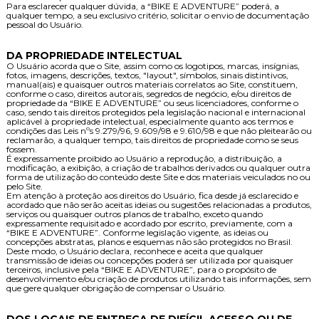
Para esclarecer qualquer dúvida, a “BIKE E ADVENTURE” poderá, a
qualquer tempo, a seu exclusivo critério, solicitar o envio de documentação
pessoal do Usuário.
DA PROPRIEDADE INTELECTUAL
O Usuário acorda que o Site, assim como os logotipos, marcas, insígnias,
fotos, imagens, descrições, textos, "layout", símbolos, sinais distintivos,
manual(ais) e quaisquer outros materiais correlatos ao Site, constituem,
conforme o caso, direitos autorais, segredos de negócio, e/ou direitos de
propriedade da “BIKE E ADVENTURE” ou seus licenciadores, conforme o
caso, sendo tais direitos protegidos pela legislação nacional e internacional
aplicável à propriedade intelectual, especialmente quanto aos termos e
condições das Leis nºs 9.279/96, 9.609/98 e 9.610/98 e que não pleitearão ou
reclamarão, a qualquer tempo, tais direitos de propriedade como se seus
fossem.
É expressamente proibido ao Usuário a reprodução, a distribuição, a
modificação, a exibição, a criação de trabalhos derivados ou qualquer outra
forma de utilização do conteúdo deste Site e dos materiais veiculados no ou
pelo Site.
Em atenção à proteção aos direitos do Usuário, fica desde já esclarecido e
acordado que não serão aceitas ideias ou sugestões relacionadas a produtos,
serviços ou quaisquer outros planos de trabalho, exceto quando
expressamente requisitado e acordado por escrito, previamente, com a
“BIKE E ADVENTURE”. Conforme legislação vigente, as ideias ou
concepções abstratas, planos e esquemas não são protegidos no Brasil.
Deste modo, o Usuário declara, reconhece e aceita que qualquer
transmissão de ideias ou concepções poderá ser utilizada por quaisquer
terceiros, inclusive pela “BIKE E ADVENTURE”, para o propósito de
desenvolvimento e/ou criação de produtos utilizando tais informações, sem
que gere qualquer obrigação de compensar o Usuário.
DOS LOCAIS DE ENTREGA DE DIFÍCIL ACESSO OU DE