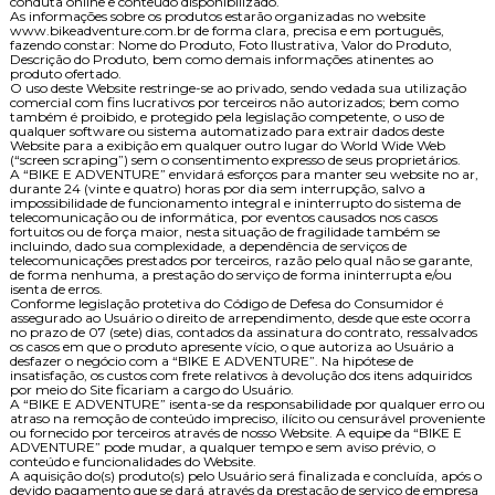
conduta online e conteúdo disponibilizado.
As informações sobre os produtos estarão organizadas no website
www.bikeadventure.com.br de forma clara, precisa e em português,
fazendo constar: Nome do Produto, Foto Ilustrativa, Valor do Produto,
Descrição do Produto, bem como demais informações atinentes ao
produto ofertado.
O uso deste Website restringe-se ao privado, sendo vedada sua utilização
comercial com fins lucrativos por terceiros não autorizados; bem como
também é proibido, e protegido pela legislação competente, o uso de
qualquer software ou sistema automatizado para extrair dados deste
Website para a exibição em qualquer outro lugar do World Wide Web
(“screen scraping”) sem o consentimento expresso de seus proprietários.
A “BIKE E ADVENTURE” envidará esforços para manter seu website no ar,
durante 24 (vinte e quatro) horas por dia sem interrupção, salvo a
impossibilidade de funcionamento integral e ininterrupto do sistema de
telecomunicação ou de informática, por eventos causados nos casos
fortuitos ou de força maior, nesta situação de fragilidade também se
incluindo, dado sua complexidade, a dependência de serviços de
telecomunicações prestados por terceiros, razão pelo qual não se garante,
de forma nenhuma, a prestação do serviço de forma ininterrupta e/ou
isenta de erros.
Conforme legislação protetiva do Código de Defesa do Consumidor é
assegurado ao Usuário o direito de arrependimento, desde que este ocorra
no prazo de 07 (sete) dias, contados da assinatura do contrato, ressalvados
os casos em que o produto apresente vício, o que autoriza ao Usuário a
desfazer o negócio com a “BIKE E ADVENTURE”. Na hipótese de
insatisfação, os custos com frete relativos à devolução dos itens adquiridos
por meio do Site ficariam a cargo do Usuário.
A “BIKE E ADVENTURE” isenta-se da responsabilidade por qualquer erro ou
atraso na remoção de conteúdo impreciso, ilícito ou censurável proveniente
ou fornecido por terceiros através de nosso Website. A equipe da “BIKE E
ADVENTURE” pode mudar, a qualquer tempo e sem aviso prévio, o
conteúdo e funcionalidades do Website.
A aquisição do(s) produto(s) pelo Usuário será finalizada e concluída, após o
devido pagamento que se dará através da prestação de serviço de empresa