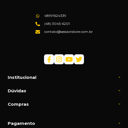
48991624339
(48) 3045-6201
contato@sessionstore.com.br
Loja Física: (48) 3045-6201
Loja Virtual: (48) 99145-5394
Institucional
Dúvidas
Compras
Pagamento