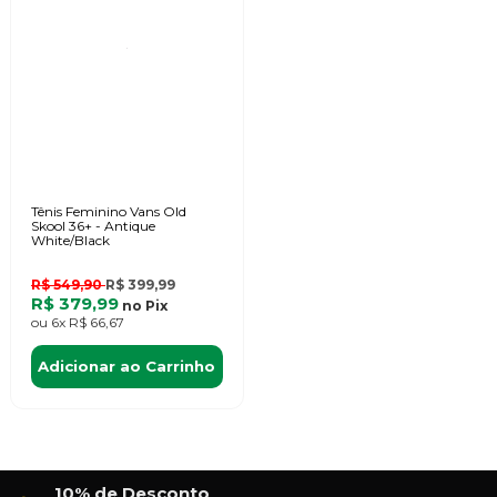
Tênis Feminino Vans Old
Skool 36+ - Antique
White/Black
R$ 549,90
R$ 399,99
R$ 379,99
no
Pix
ou
6x
R$ 66,67
Adicionar ao Carrinho
10% de Desconto