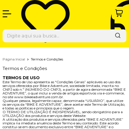
Página Inicial
Termos e Condições
Termos e Condições
TERMOS DE USO
Este Termo de Uso apresenta as “Condições Gerais” aplicáveis ao uso dos
serviços oferecidos por Bike e Adventure, sociedade limitada, inscrita no
CNPJ sob n.º (NÚMERO DO CNPJ), a partir de agora denominada “BIKE E
ADVENTURE”, o qual inclui a venda de artigos esportivos via e-commerce,
no site www.bikeeadventure.com.br.
Qualquer pessoa, legalmente capaz, denominada “USUÁRIO”, que utilize
os serviços da “BIKE E ADVENTURE”, deve aceitar este Termo de Utilização,
e todas as políticas e princípios que o regem.
O TERMO DE UTILIZAÇÃO É INDISPENSÁVEL, sendo obrigatório para a
UTILIZAÇÃO dos produtos e serviços deste Website.
A utilização dos produtos e serviços oferecidos pela “BIKE E ADVENTURE”
implica na imediata anuência deste Termo e seu conteúdo. Este acordo
constitui-se em documento exclusivo entre “BIKE ADVENTURE” e o