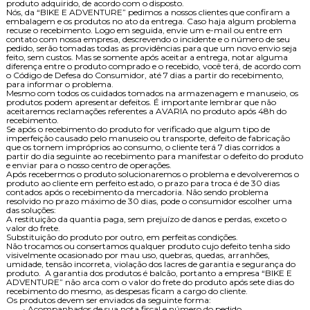
produto adquirido, de acordo com o disposto.
Nós, da “BIKE E ADVENTURE” pedimos a nossos clientes que confiram a
embalagem e os produtos no ato da entrega. Caso haja algum problema
recuse o recebimento. Logo em seguida, envie um e-mail ou entre em
contato com nossa empresa, descrevendo o incidente e o número de seu
pedido, serão tomadas todas as providências para que um novo envio seja
feito, sem custos. Mas se somente após aceitar a entrega, notar alguma
diferença entre o produto comprado e o recebido, você terá, de acordo com
o Código de Defesa do Consumidor, até 7 dias a partir do recebimento,
para informar o problema.
Mesmo com todos os cuidados tomados na armazenagem e manuseio, os
produtos podem apresentar defeitos. É importante lembrar que não
aceitaremos reclamações referentes a AVARIA no produto após 48h do
recebimento.
Se após o recebimento do produto for verificado que algum tipo de
imperfeição causado pelo manuseio ou transporte, defeito de fabricação
que os tornem impróprios ao consumo, o cliente terá 7 dias corridos a
partir do dia seguinte ao recebimento para manifestar o defeito do produto
e enviar para o nosso centro de operações.
Após recebermos o produto solucionaremos o problema e devolveremos o
produto ao cliente em perfeito estado, o prazo para troca é de 30 dias
contados após o recebimento da mercadoria. Não sendo problema
resolvido no prazo máximo de 30 dias, pode o consumidor escolher uma
das soluções:
A restituição da quantia paga, sem prejuízo de danos e perdas, exceto o
valor do frete.
Substituição do produto por outro, em perfeitas condições.
Não trocamos ou consertamos qualquer produto cujo defeito tenha sido
visivelmente ocasionado por mau uso, quebras, quedas, arranhões,
umidade, tensão incorreta, violação dos lacres de garantia e segurança do
produto. A garantia dos produtos é balcão, portanto a empresa “BIKE E
ADVENTURE” não arca com o valor do frete do produto após sete dias do
recebimento do mesmo, as despesas ficam a cargo do cliente.
Os produtos devem ser enviados da seguinte forma:
• Acompanhados de sua nota fiscal e número do pedido.