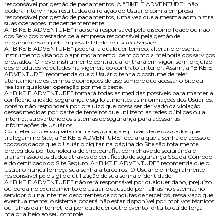
responsável por gestão de pagamentos. A “BIKE E ADVENTURE” não
poderá intervir nos resultados da relação do Usuário com a empresa
responsável por gestão de pagamentos, uma vez que a mesma administra
suas operações independentemente.
A “BIKE E ADVENTURE” não será responsável pela disponibilidade ou não
dos Serviços prestados pela empresa responsável pela gestão de
pagamentos ou pela impossibilidade do uso do Serviço.
A “BIKE E ADVENTURE” poderá, a qualquer tempo, alterar o presente
instrumento visando o aprimoramento, bem como a melhoria dos serviços
prestados. O novo instrumento contratual entrará em vigor, sem prejuízo
dos produtos veiculados na vigência do contrato anterior. Assim, a “BIKE E
ADVENTURE” recomenda que o Usuário tenha o costume de reler
atentamente os termos e condições de uso sempre que acessar o Site ou
realizar qualquer operação por meio deste.
A “BIKE E ADVENTURE” tomará todas as medidas possíveis para manter a
confidencialidade, segurança e sigilo atinentes às informações dos Usuários,
porém não responderá por prejuízo que possa ser derivado da violação
dessas medidas por parte de terceiros que utilizem as redes públicas ou a
internet, subvertendo os sistemas de segurança para acessar as
informações de Usuários.
Com efeito, preocupada com a segurança e privacidade dos dados que
trafegam no Site, a “BIKE E ADVENTURE” declara que a senha de acesso e
todos os dados que o Usuário digitar na página do Site são totalmente
protegidos por tecnologia de criptografia, com chave de segurança e
transmissão dos dados através do certificado de segurança SSL da Comodo
e do certificado do Site Seguro. A “BIKE E ADVENTURE” recomenda que o
Usuário nunca forneça sua senha a terceiros. O Usuário é integralmente
responsável pelo sigilo e utilização de sua senha e identidade.
A “BIKE E ADVENTURE” não será responsável por qualquer dano, prejuízo
ou perda no equipamento do Usuário causado por falhas no sistema, no
servidor ou na internet decorrentes de condutas de terceiros, ressalvado que
eventualmente, o sistema poderá não estar disponível por motivos técnicos
ou falhas da internet, ou por qualquer outro evento fortuito ou de força
maior alheio ao seu controle.