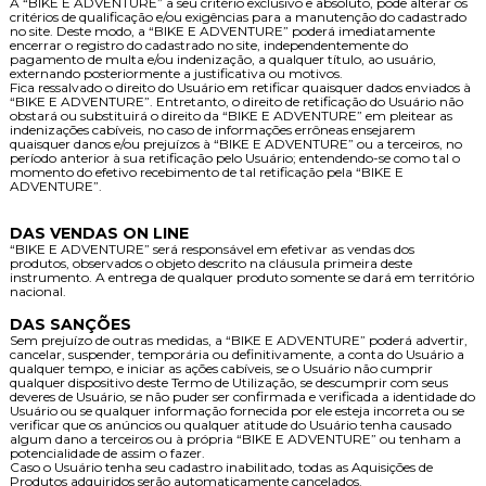
A “BIKE E ADVENTURE” a seu critério exclusivo e absoluto, pode alterar os
critérios de qualificação e/ou exigências para a manutenção do cadastrado
no site. Deste modo, a “BIKE E ADVENTURE” poderá imediatamente
encerrar o registro do cadastrado no site, independentemente do
pagamento de multa e/ou indenização, a qualquer título, ao usuário,
externando posteriormente a justificativa ou motivos.
Fica ressalvado o direito do Usuário em retificar quaisquer dados enviados à
“BIKE E ADVENTURE”. Entretanto, o direito de retificação do Usuário não
obstará ou substituirá o direito da “BIKE E ADVENTURE” em pleitear as
indenizações cabíveis, no caso de informações errôneas ensejarem
quaisquer danos e/ou prejuízos à “BIKE E ADVENTURE” ou a terceiros, no
período anterior à sua retificação pelo Usuário; entendendo-se como tal o
momento do efetivo recebimento de tal retificação pela “BIKE E
ADVENTURE”.
DAS VENDAS ON LINE
“BIKE E ADVENTURE” será responsável em efetivar as vendas dos
produtos, observados o objeto descrito na cláusula primeira deste
instrumento. A entrega de qualquer produto somente se dará em território
nacional.
DAS SANÇÕES
Sem prejuízo de outras medidas, a “BIKE E ADVENTURE” poderá advertir,
cancelar, suspender, temporária ou definitivamente, a conta do Usuário a
qualquer tempo, e iniciar as ações cabíveis, se o Usuário não cumprir
qualquer dispositivo deste Termo de Utilização, se descumprir com seus
deveres de Usuário, se não puder ser confirmada e verificada a identidade do
Usuário ou se qualquer informação fornecida por ele esteja incorreta ou se
verificar que os anúncios ou qualquer atitude do Usuário tenha causado
algum dano a terceiros ou à própria “BIKE E ADVENTURE” ou tenham a
potencialidade de assim o fazer.
Caso o Usuário tenha seu cadastro inabilitado, todas as Aquisições de
Produtos adquiridos serão automaticamente cancelados.