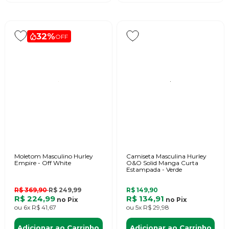
32%
OFF
Moletom Masculino Hurley
Camiseta Masculina Hurley
Empire - Off White
O&O Solid Manga Curta
Estampada - Verde
R$ 369,90
R$ 249,99
R$ 149,90
R$ 224,99
R$ 134,91
no
Pix
no
Pix
ou
6x
R$ 41,67
ou
5x
R$ 29,98
Adicionar ao Carrinho
Adicionar ao Carrinho