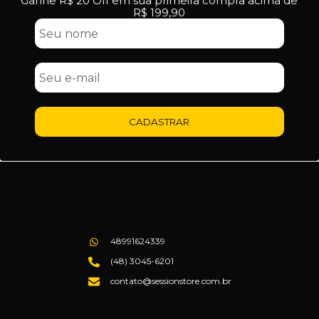
Ganhe R$ 20 Off em sua primeira compra acima de
R$ 199,90
CADASTRAR
48991624339
(48) 3045-6201
contato@sessionstore.com.br
Loja Física: (48) 3045-6201
Loja Virtual: (48) 99145-5394