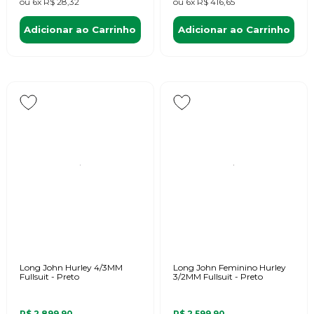
ou
6x
R$ 28,32
ou
6x
R$ 416,65
Adicionar ao Carrinho
Adicionar ao Carrinho
Long John Hurley 4/3MM
Long John Feminino Hurley
Fullsuit - Preto
3/2MM Fullsuit - Preto
R$ 2.899,90
R$ 2.599,90