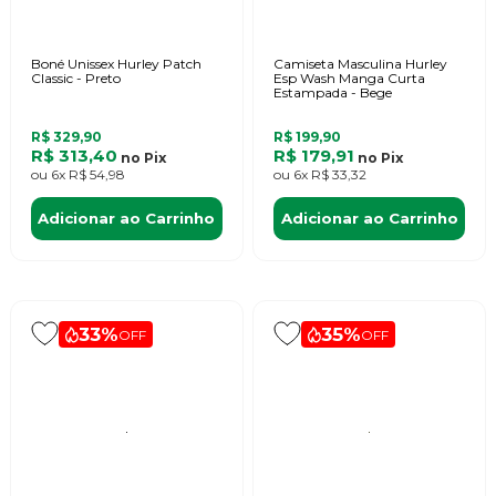
Boné Unissex Hurley Patch
Camiseta Masculina Hurley
Classic - Preto
Esp Wash Manga Curta
Estampada - Bege
R$ 329,90
R$ 199,90
R$ 313,40
R$ 179,91
no
Pix
no
Pix
ou
6x
R$ 54,98
ou
6x
R$ 33,32
Adicionar ao Carrinho
Adicionar ao Carrinho
33%
35%
OFF
OFF