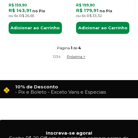
R$ 159,90
R$ 199,90
R$ 143,91
R$ 179,91
no
Pix
no
Pix
ou
6x
R$ 26,65
ou
6x
R$ 33,32
Adicionar ao Carrinho
Adicionar ao Carrinho
Página
1
de
4
1
2
3
4
Próxima >
10% de Desconto
- Pix e Boleto - Exceto Vans e Especiais
Inscreva-se agora!