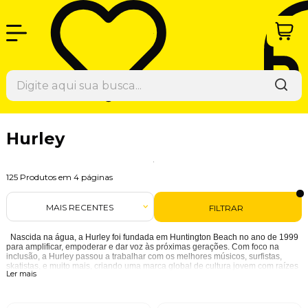
Hurley
125
Produtos em
4
páginas
MAIS RECENTES
FILTRAR
Nascida na água, a Hurley foi fundada em Huntington Beach no ano de 1999
para amplificar, empoderar e dar voz às próximas gerações. Com foco na
inclusão, a Hurley passou a trabalhar com os melhores músicos, surfistas,
skatistas, e muito mais, criando uma marca global de cultura jovem com raízes
Ler mais
profundas no estilo de vida na praia. Inovação disruptiva e uma combinação
única de performance e estilo são a essência que tem posicionado a Hurley
como referência global de desempenho dentro e fora d’água.