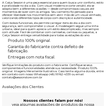
A Calça Session é uma peça essencial para quem busca unir conforto, estilo
e praticidade no dia a dia. Com visual moderno e corte versátil, ela se
adapta bem a diferentes ocasiões — desde compromissos casuais até
momentos de lazer com os amigos. Seu caimento foi pensado para
oferecer liberdade nos movimentos sem abrir mão de um visual alinhado,
valorizando diferentes tipos de corpo com discrição e autenticidade.
Com bolsos funcionais, ela permite carregar itens do dia a dia com
segurança, sem comprometer o visual. A modelagem segue uma linha
urbana, ideal para quem aprecia um estilo descomplicado, mas sempre
com atitude. Fácil de combinar com camisetas, camisas ou jaquetas, a
Calça Session entrega versatilidade para todas as estações do ano.
Produto 100% original.
Garantia do fabricante contra defeito de
fabricação.
Entregas com nota fiscal.
Verifique limitações do produto com o fabricante. Certifique se seus
componentes e funcionalidades atende sua necessidade. Produto 100%
original. Imagens Meramente Ilustrativa. Caso tenha alguma dúvida, entre
em contato com nosso Whatsapp (48) 99162-4339 ou email:
contato@sessionstore.com.br
Avaliações dos Clientes
Nossos clientes falam por nós!
veja algumas avaliações de produtos da nossa