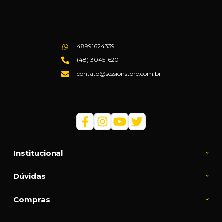
48991624339
(48) 3045-6201
contato@sessionstore.com.br
Loja Física: (48) 3045-6201
Loja Virtual: (48) 99145-5394
Institucional
Dúvidas
Compras