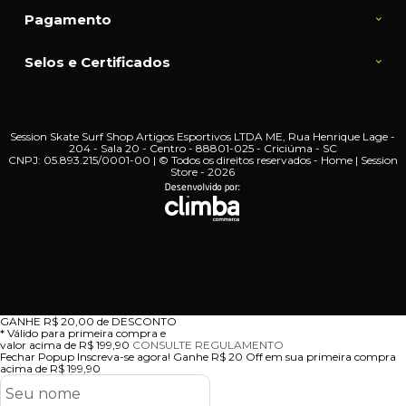
Pagamento
Selos e Certificados
Session Skate Surf Shop Artigos Esportivos LTDA ME, Rua Henrique Lage -
204 - Sala 20 - Centro - 88801-025 - Criciúma - SC
CNPJ: 05.893.215/0001-00 | © Todos os direitos reservados - Home | Session
Store - 2026
GANHE
R$ 20,00
de DESCONTO
* Válido para primeira compra e
valor acima de R$ 199,90
CONSULTE REGULAMENTO
Fechar Popup
Inscreva-se agora!
Ganhe R$ 20 Off em sua primeira compra
acima de R$ 199,90