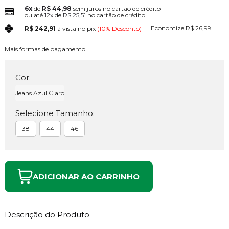
6x
de
R$ 44,98
sem juros no cartão de crédito
ou até
12x
de
R$ 25,51
no cartão de crédito
Economize
R$ 26,99
R$ 242,91
à vista no pix
(10% Desconto)
Mais formas de pagamento
Cor:
Jeans Azul Claro
Selecione Tamanho:
38
44
46
ADICIONAR AO CARRINHO
Descrição do Produto