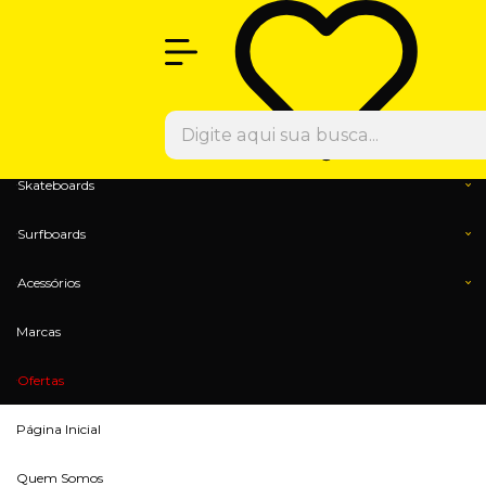
Olá Visitante!
Acesse sua conta e pedidos
Menu
Calçados
Vestuários
Skateboards
Surfboards
Acessórios
Marcas
Ofertas
Página Inicial
Quem Somos