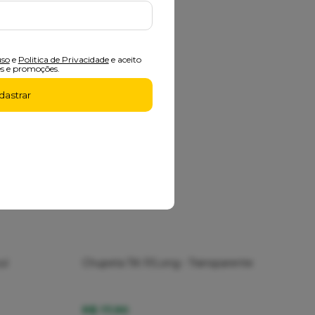
uso
e
Politica de Privacidade
e aceito
s e promoções.
dastrar
ul
Chupeta Tilt P/Long - Transparente
R$ 17,90