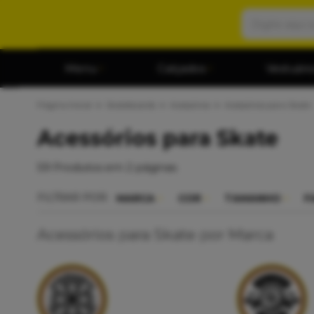
Menu
Calçados
Vestuári
Página Inicial
Skateboards
Acessórios
Acessórios para Skate
Acessórios para Skate
59
Produtos em
2
páginas
FILTRAR POR:
MARCA
COR
TAMANHO
F
Acessórios para Skate por Marca