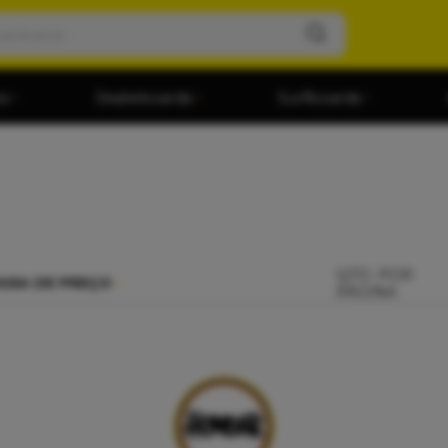
os
Skateboards
Surfboards
QTD. POR
AIXA DE PREÇO
PÁGINA