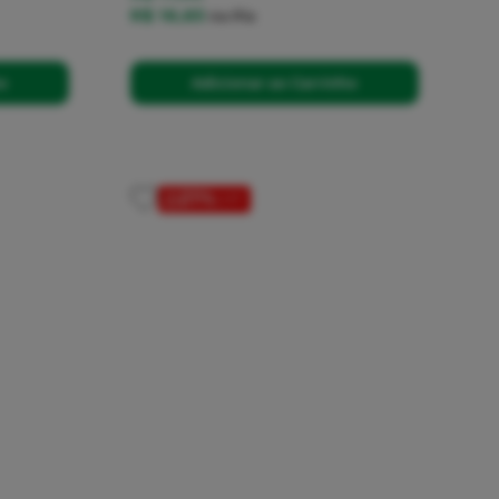
R$ 16,65
no
Pix
ho
Adicionar ao Carrinho
21%
OFF