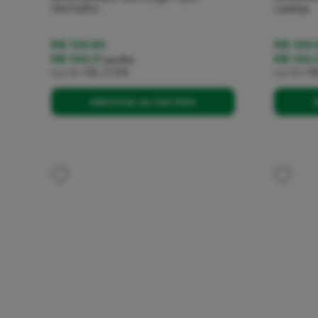
Vermelho
Laranja
R$ 139,90
R$ 139,
R$ 130,11
R$ 130,
no
Pix
ou
5x
R$ 27,98
ou
5x
R$
Adicionar ao Carrinho
A