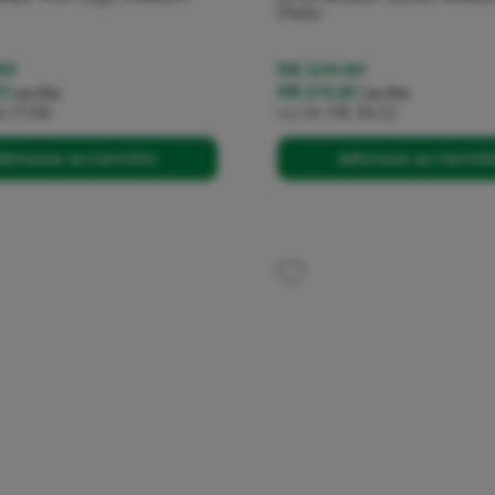
Preto
90
R$ 229,90
11
R$ 213,81
no
Pix
no
Pix
 27,98
ou
6x
R$ 38,32
dicionar ao Carrinho
Adicionar ao Carrin