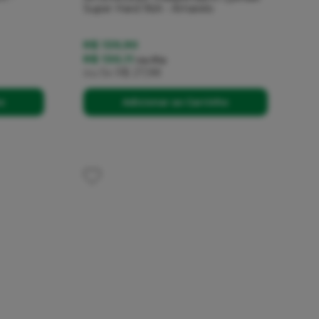
Super Hard 96A - Amarelo
R$ 139,90
R$ 130,11
no
Pix
ou
5x
R$ 27,98
ho
Adicionar ao Carrinho