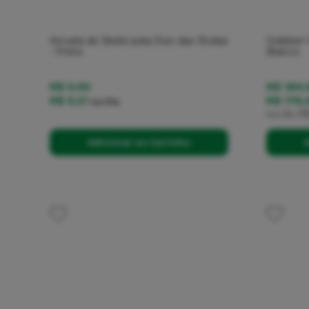
Arruela de Skate para Eixo das Rodas
Grabber
- Preto
Branco
R$ 9,90
R$ 189,
R$ 9,21
R$ 176,
no
Pix
ou
6x
R$
Adicionar ao Carrinho
A