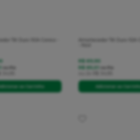
dor Tilt Duro 90A Conico -
Amortecedor Tilt Duro 92A C
- Azul
0
R$ 69,90
1
R$ 65,01
no
Pix
no
Pix
 34,95
ou
2x
R$ 34,95
dicionar ao Carrinho
Adicionar ao Carrin