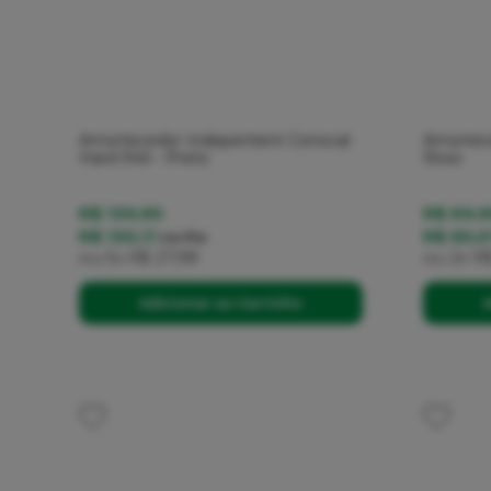
Amortecedor Indepentent Conocal
Amortece
Hard 94A - Preto
Roxo
R$ 139,90
R$ 69,9
R$ 130,11
R$ 65,0
no
Pix
ou
5x
R$ 27,98
ou
2x
R$
Adicionar ao Carrinho
A