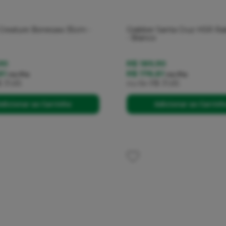
 Creature Bonesaw 35cm -
Grabber Santa Cruz HSR Ra
- Branco
90
R$ 189,90
61
R$ 176,61
no
Pix
no
Pix
 31,65
ou
6x
R$ 31,65
dicionar ao Carrinho
Adicionar ao Carrin