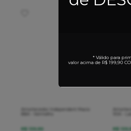
* Válido para pri
valor acima de R$ 199,90
CO
Amortecedor Independent Macio
Amortec
88A - Vermelho
90A - La
R$ 139,90
R$ 139,