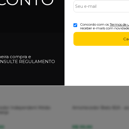
Concordo com os
Termos de 
receber e-mails com novidade
Ca
meira compra e
NSULTE REGULAMENTO
edor Independent Médio
Amortecedor Brats 82A - az
ranja
90
R$ 99,90