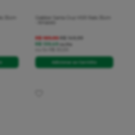
ils 35cm
Grabber Santa Cruz HSR Rails 35cm
- Amarelo
R$ 189,90
R$ 149,99
R$ 139,49
no
Pix
ou
5x
R$ 30,00
ho
Adicionar ao Carrinho