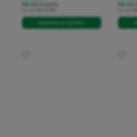
R$ 130,11
R$ 130,
no
Pix
ou
5x
R$ 27,98
ou
5x
R$
Adicionar ao Carrinho
A