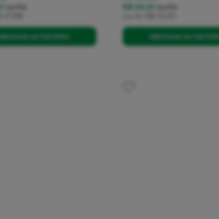
11
R$ 92,91
no
Pix
no
Pix
 27,98
ou
3x
R$ 33,30
dicionar ao Carrinho
Adicionar ao Carrin