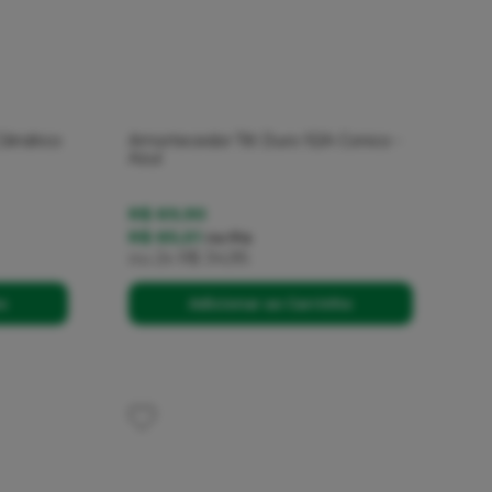
ilindrico
Amortecedor Tilt Duro 92A Conico -
Azul
R$ 69,90
R$ 65,01
no
Pix
ou
2x
R$ 34,95
ho
Adicionar ao Carrinho