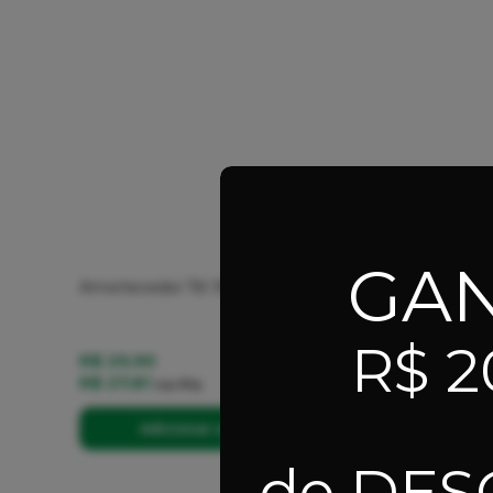
GA
Amortecedor Tilt 95A - Roxo
Chupeta 
R$ 2
R$ 29,90
R$ 19,9
R$ 27,81
R$ 18,5
no
Pix
Adicionar ao Carrinho
A
de DE