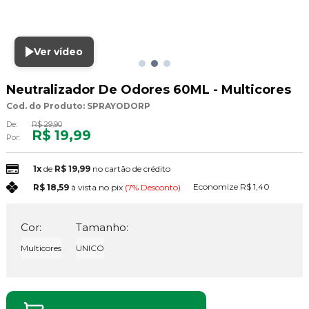
Ver vídeo
Neutralizador De Odores 60ML - Multicores
Cod. do Produto: SPRAYODORP
De:
R$ 29,90
R$ 19,99
Por:
1x
de
R$ 19,99
no cartão de crédito
Economize
R$ 1,40
R$ 18,59
à vista no pix
(7% Desconto)
Cor:
Tamanho:
Multicores
UNICO