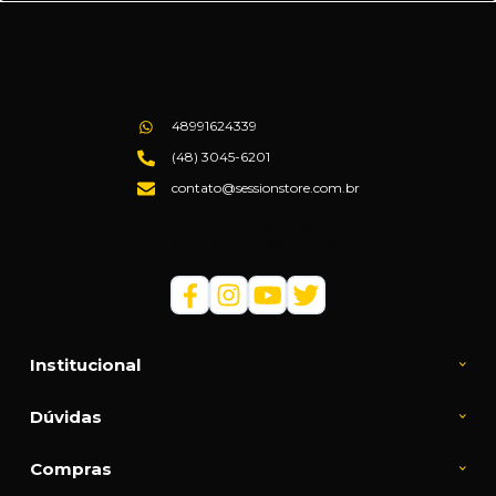
48991624339
(48) 3045-6201
contato@sessionstore.com.br
Loja Física: (48) 3045-6201
Loja Virtual: (48) 99145-5394
Institucional
Dúvidas
Compras