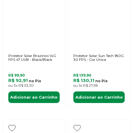
Protetor Solar Brazinco 14G
Protetor Solar Sun Tech 180G
FPS 47 UVB - Black/Black
30 FPS - Cor Única
R$ 99,90
R$ 139,90
R$ 92,91
R$ 130,11
no
Pix
no
Pix
ou
3x
R$ 33,30
ou
5x
R$ 27,98
Adicionar ao Carrinho
Adicionar ao Carrinho