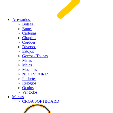
Acessórios
Bolsas
Bonés
Carteiras
Chapéus
Cordões
Diversos
Estojos
Gorros / Toucas
Malas
Meias
Mochilas
NECESSAIRES
Pochetes
Relógios
Óculos
Ver todos
Marcas
CROA SOFTBOARD