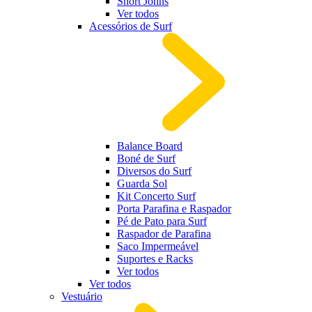
Short Johns
Ver todos
Acessórios de Surf
Balance Board
Boné de Surf
Diversos do Surf
Guarda Sol
Kit Concerto Surf
Porta Parafina e Raspador
Pé de Pato para Surf
Raspador de Parafina
Saco Impermeável
Suportes e Racks
Ver todos
Ver todos
Vestuário