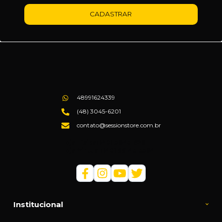
CADASTRAR
48991624339
(48) 3045-6201
contato@sessionstore.com.br
Loja Física: (48) 3045-6201
Loja Virtual: (48) 99145-5394
Institucional