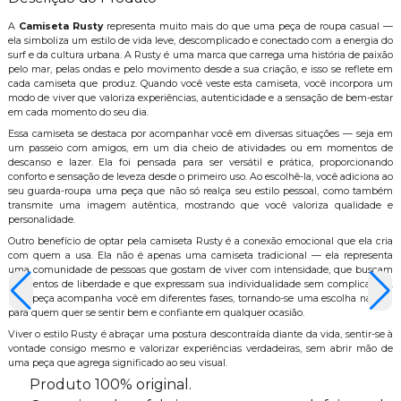
A
Camiseta Rusty
representa muito mais do que uma peça de roupa casual —
ela simboliza um estilo de vida leve, descomplicado e conectado com a energia do
surf e da cultura urbana. A Rusty é uma marca que carrega uma história de paixão
pelo mar, pelas ondas e pelo movimento desde a sua criação, e isso se reflete em
cada camiseta que produz. Quando você veste esta camiseta, você incorpora um
modo de viver que valoriza experiências, autenticidade e a sensação de bem-estar
em cada momento do seu dia.
Essa camiseta se destaca por acompanhar você em diversas situações — seja em
um passeio com amigos, em um dia cheio de atividades ou em momentos de
descanso e lazer. Ela foi pensada para ser versátil e prática, proporcionando
conforto e sensação de leveza desde o primeiro uso. Ao escolhê-la, você adiciona ao
seu guarda-roupa uma peça que não só realça seu estilo pessoal, como também
transmite uma imagem autêntica, mostrando que você valoriza qualidade e
personalidade.
Outro benefício de optar pela camiseta Rusty é a conexão emocional que ela cria
com quem a usa. Ela não é apenas uma camiseta tradicional — ela representa
uma comunidade de pessoas que gostam de viver com intensidade, que buscam
momentos de liberdade e que expressam sua individualidade sem complicações.
Essa peça acompanha você em diferentes fases, tornando-se uma escolha natural
para quem quer se sentir bem e confiante em qualquer ocasião.
Viver o estilo Rusty é abraçar uma postura descontraída diante da vida, sentir-se à
vontade consigo mesmo e valorizar experiências verdadeiras, sem abrir mão de
uma peça que agrega significado ao seu visual.
Produto 100% original.