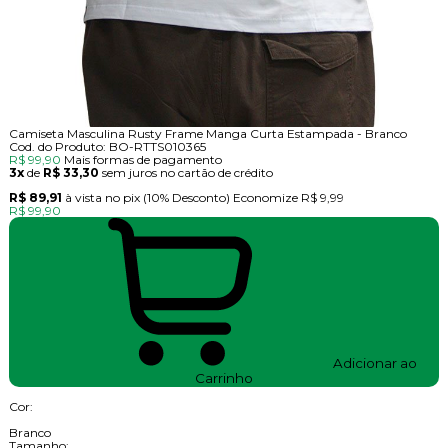
Camiseta Masculina Rusty Frame Manga Curta Estampada - Branco
Cod. do Produto: BO-RTTS010365
R$ 99,90
Mais formas de pagamento
3x
de
R$ 33,30
sem juros no cartão de crédito
R$ 89,91
à vista no pix
(10% Desconto)
Economize
R$ 9,99
R$ 99,90
Adicionar ao
Carrinho
Cor:
Branco
Tamanho: