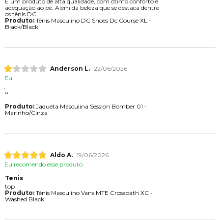
É um produto de alta qualidade, com ótimo conforto e
adequação ao pé. Além da beleza que se destaca dentre
os tênis DC
Produto:
Tênis Masculino DC Shoes Dc Course XL -
Black/Black
Anderson L.
22/06/2026
Eu
..
..
Produto:
Jaqueta Masculina Session Bomber 01 -
Marinho/Cinza
Aldo A.
19/06/2026
Eu recomendo esse produto.
Tenis
top
Produto:
Tênis Masculino Vans MTE Crosspath XC -
Washed Black