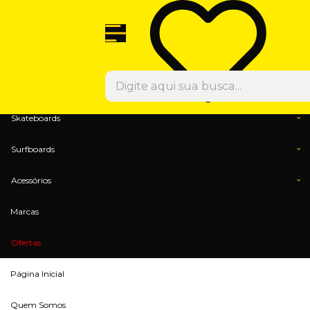
Olá Visitante!
Acesse sua conta e pedidos
Menu
Calçados
Vestuários
Skateboards
Surfboards
Acessórios
Marcas
Ofertas
Página Inicial
Quem Somos