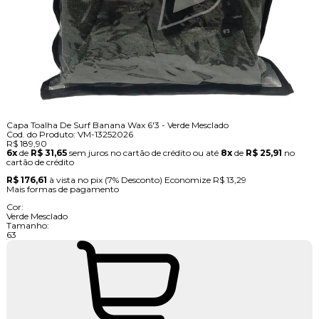
Capa Toalha De Surf Banana Wax 6'3 - Verde Mesclado
Cod. do Produto: VM-13252026
R$ 189,90
6x
de
R$ 31,65
sem juros no cartão de crédito
ou até
8x
de
R$ 25,91
no
cartão de crédito
R$ 176,61
à vista no pix
(7% Desconto)
Economize
R$ 13,29
Mais formas de pagamento
Cor:
Verde Mesclado
Tamanho:
63