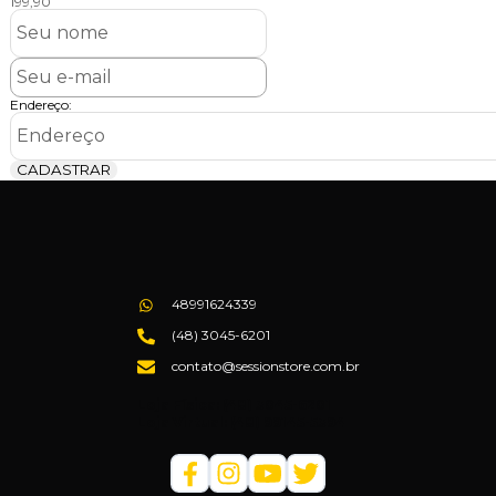
199,90
Endereço:
CADASTRAR
48991624339
(48) 3045-6201
contato@sessionstore.com.br
Loja Física: (48) 3045-6201
Loja Virtual: (48) 99145-5394