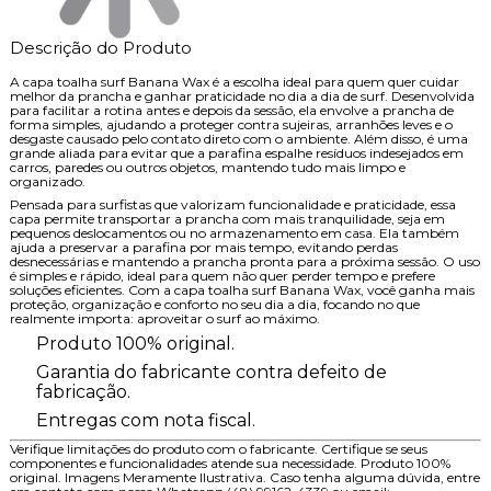
Descrição do Produto
A capa toalha surf Banana Wax é a escolha ideal para quem quer cuidar
melhor da prancha e ganhar praticidade no dia a dia de surf. Desenvolvida
para facilitar a rotina antes e depois da sessão, ela envolve a prancha de
forma simples, ajudando a proteger contra sujeiras, arranhões leves e o
desgaste causado pelo contato direto com o ambiente. Além disso, é uma
grande aliada para evitar que a parafina espalhe resíduos indesejados em
carros, paredes ou outros objetos, mantendo tudo mais limpo e
organizado.
Pensada para surfistas que valorizam funcionalidade e praticidade, essa
capa permite transportar a prancha com mais tranquilidade, seja em
pequenos deslocamentos ou no armazenamento em casa. Ela também
ajuda a preservar a parafina por mais tempo, evitando perdas
desnecessárias e mantendo a prancha pronta para a próxima sessão. O uso
é simples e rápido, ideal para quem não quer perder tempo e prefere
soluções eficientes. Com a capa toalha surf Banana Wax, você ganha mais
proteção, organização e conforto no seu dia a dia, focando no que
realmente importa: aproveitar o surf ao máximo.
Produto 100% original.
Garantia do fabricante contra defeito de
fabricação.
Entregas com nota fiscal.
Verifique limitações do produto com o fabricante. Certifique se seus
componentes e funcionalidades atende sua necessidade. Produto 100%
original. Imagens Meramente Ilustrativa. Caso tenha alguma dúvida, entre