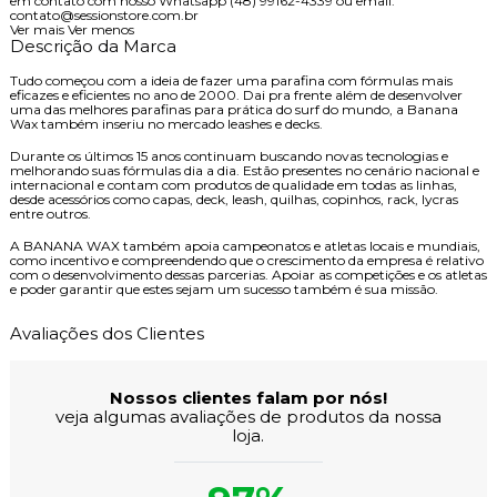
em contato com nosso Whatsapp (48) 99162-4339 ou email:
contato@sessionstore.com.br
Ver mais
Ver menos
Descrição da Marca
Tudo começou com a ideia de fazer uma parafina com fórmulas mais
eficazes e eficientes no ano de 2000. Dai pra frente além de desenvolver
uma das melhores parafinas para prática do surf do mundo, a Banana
Wax também inseriu no mercado leashes e decks.
Durante os últimos 15 anos continuam buscando novas tecnologias e
melhorando suas fórmulas dia a dia. Estão presentes no cenário nacional e
internacional e contam com produtos de qualidade em todas as linhas,
desde acessórios como capas, deck, leash, quilhas, copinhos, rack, lycras
entre outros.
A BANANA WAX também apoia campeonatos e atletas locais e mundiais,
como incentivo e compreendendo que o crescimento da empresa é relativo
com o desenvolvimento dessas parcerias. Apoiar as competições e os atletas
e poder garantir que estes sejam um sucesso também é sua missão.
Avaliações dos Clientes
Nossos clientes falam por nós!
veja algumas avaliações de produtos da nossa
loja.