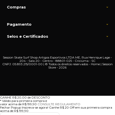
Compras
Pagamento
Selos e Certificados
Session Skate Surf Shop Artigos Esportivos LTDA ME, Rua Henrique Lage -
204 - Sala 20 - Centro - 88801-025 - Criciúma - SC
CNPJ: 05.893.215/0001-00 | © Todos os direitos reservados - Home | Session
Store - 2026
GANHE
R$ 20,00
de DESCONTO
* Válido para primeira compra e
valor acima de R$ 199,90
CONSULTE REGULAMENTO
Fechar Popup
Inscreva-se agora!
Ganhe R$ 20 Off em sua primeira compra
acima de R$ 199,90