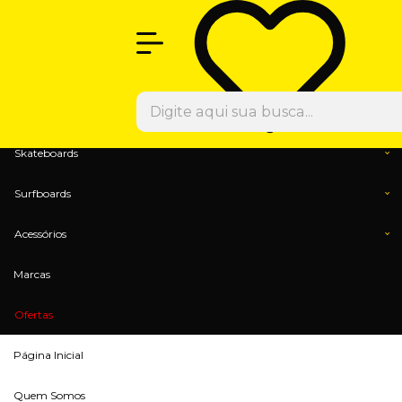
Olá Visitante!
Acesse sua conta e pedidos
Menu
Calçados
Vestuários
Skateboards
Surfboards
Acessórios
Marcas
Ofertas
Página Inicial
Quem Somos