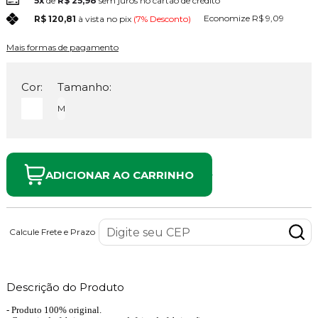
5x
de
R$ 25,98
sem juros no cartão de crédito
Economize
R$ 9,09
R$ 120,81
à vista no pix
(7% Desconto)
Mais formas de pagamento
Cor:
Tamanho:
M
ADICIONAR AO CARRINHO
Calcule Frete e Prazo
Descrição do Produto
- Produto 100% original.