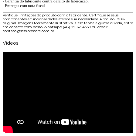
- Garantia do fabricante contra defeito de fabricação.
- Entregas com nota fiscal.
Verifique limitações do produto com o fabricante. Certifique se seus
componentes e funcionalidades atende sua necessidade. Produto 100%
original. Imagens Meramente Ilustrativa. Caso tenha alguma dúvida, entre
em contato com nosso Whatsapp (48) 99162-4339 ou email:
contato@sessionstore.com.br
Vídeos