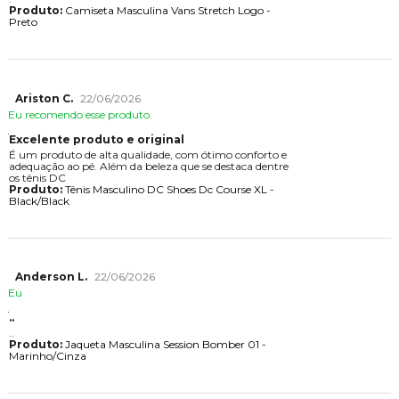
Produto:
Camiseta Masculina Vans Stretch Logo -
Preto
Ariston C.
22/06/2026
Eu recomendo esse produto.
Excelente produto e original
É um produto de alta qualidade, com ótimo conforto e
adequação ao pé. Além da beleza que se destaca dentre
os tênis DC
Produto:
Tênis Masculino DC Shoes Dc Course XL -
Black/Black
Anderson L.
22/06/2026
Eu
..
..
Produto:
Jaqueta Masculina Session Bomber 01 -
Marinho/Cinza