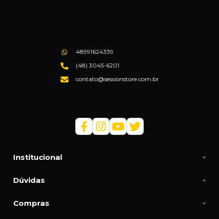
48991624339
(48) 3045-6201
contato@sessionstore.com.br
Loja Física: (48) 3045-6201
Loja Virtual: (48) 99145-5394
Institucional
Dúvidas
Compras