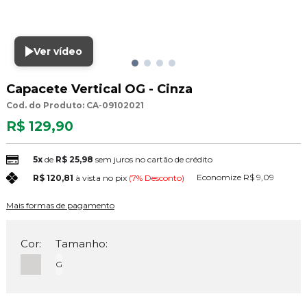
Ver vídeo
Capacete Vertical OG - Cinza
Cod. do Produto: CA-09102021
R$ 129,90
5x
de
R$ 25,98
sem juros no cartão de crédito
Economize
R$ 9,09
R$ 120,81
à vista no pix
(7% Desconto)
Mais formas de pagamento
Cor:
Tamanho:
G