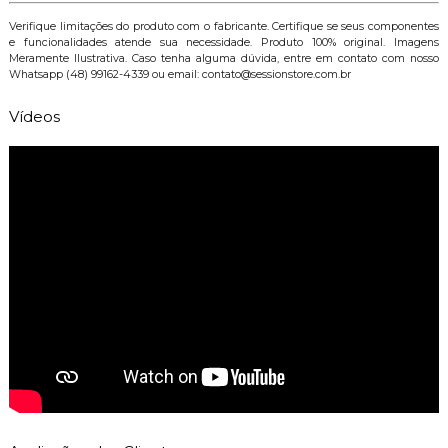
Verifique limitações do produto com o fabricante. Certifique se seus componentes
e funcionalidades atende sua necessidade. Produto 100% original. Imagens
Meramente Ilustrativa. Caso tenha alguma dúvida, entre em contato com nosso
Whatsapp (48) 99162-4339 ou email: contato@sessionstore.com.br
Vídeos