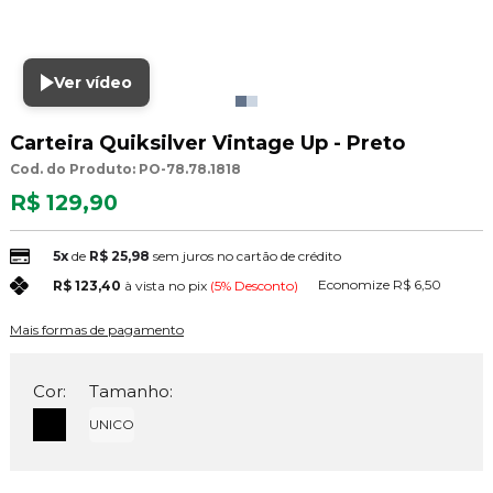
Ver vídeo
Carteira Quiksilver Vintage Up - Preto
Cod. do Produto: PO-78.78.1818
R$ 129,90
5x
de
R$ 25,98
sem juros no cartão de crédito
Economize
R$ 6,50
R$ 123,40
à vista no pix
(5% Desconto)
Mais formas de pagamento
Cor:
Tamanho:
UNICO