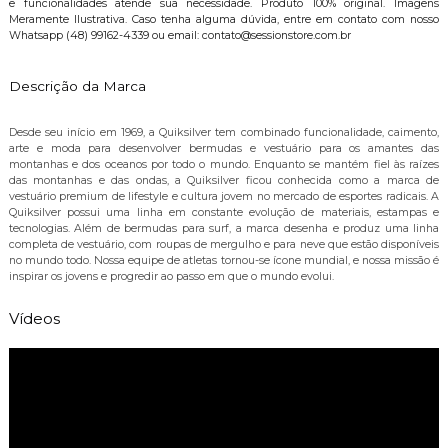
e funcionalidades atende sua necessidade. Produto 100% original. Imagens
Meramente Ilustrativa. Caso tenha alguma dúvida, entre em contato com nosso
Whatsapp (48) 99162-4339 ou email: contato@sessionstore.com.br
Descrição da Marca
Desde seu início em 1969, a Quiksilver tem combinado funcionalidade, caimento,
arte e moda para desenvolver bermudas e vestuário para os amantes das
montanhas e dos oceanos por todo o mundo. Enquanto se mantém fiel às raízes
das montanhas e das ondas, a Quiksilver ficou conhecida como a marca de
vestuário premium de lifestyle e cultura jovem no mercado de esportes radicais. A
Quiksilver possui uma linha em constante evolução de materiais, estampas e
tecnologias. Além de bermudas para surf, a marca desenha e produz uma linha
completa de vestuário, com roupas de mergulho e para neve que estão disponíveis
no mundo todo. Nossa equipe de atletas tornou-se ícone mundial, e nossa missão é
inspirar os jovens e progredir ao passo em que o mundo evolui.
Vídeos