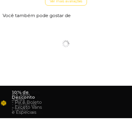
Ver mais avaliações
Você também pode gostar de
Frete Grátis
10% de
6X Sem
para todo o
Desconto
Juros
Brasil
- Pix e Boleto
- Cartão de
- Confira o
- Exceto Vans
Crédito
Regulamento
e Especiais