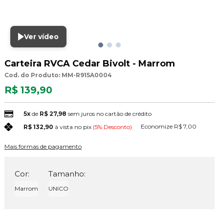
Ver vídeo
Carteira RVCA Cedar Bivolt - Marrom
Cod. do Produto: MM-R915A0004
R$ 139,90
5x
de
R$ 27,98
sem juros no cartão de crédito
Economize
R$ 7,00
R$ 132,90
à vista no pix
(5% Desconto)
Mais formas de pagamento
Cor:
Tamanho:
Marrom
UNICO