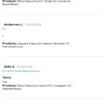
Produto:
Tênis Masculino DC Shoes Dc Course XL -
Black/Black
Anderson L.
22/06/2026
Eu
..
..
Produto:
Jaqueta Masculina Session Bomber 01 -
Marinho/Cinza
Aldo A.
19/06/2026
Eu recomendo esse produto.
Tenis
top
Produto:
Tênis Masculino Vans MTE Crosspath XC -
Washed Black