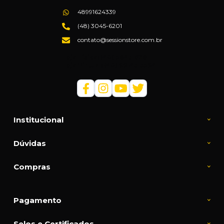
48991624339
(48) 3045-6201
contato@sessionstore.com.br
Loja Física: (48) 3045-6201
Loja Virtual: (48) 99145-5394
Institucional
Dúvidas
Compras
Pagamento
Selos e Certificados