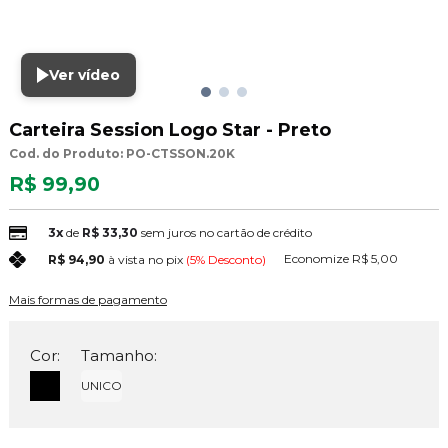
Ver vídeo
Carteira Session Logo Star - Preto
Cod. do Produto: PO-CTSSON.20K
R$ 99,90
3x
de
R$ 33,30
sem juros no cartão de crédito
Economize
R$ 5,00
R$ 94,90
à vista no pix
(5% Desconto)
Mais formas de pagamento
Cor:
Tamanho:
UNICO