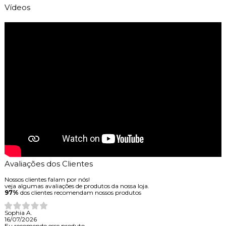
Vídeos
Avaliações dos Clientes
Nossos clientes falam por nós!
veja algumas avaliações de produtos da nossa loja.
97%
dos clientes recomendam nossos produtos
Sophia A.
16/07/2026
Eu recomendo esse produto.