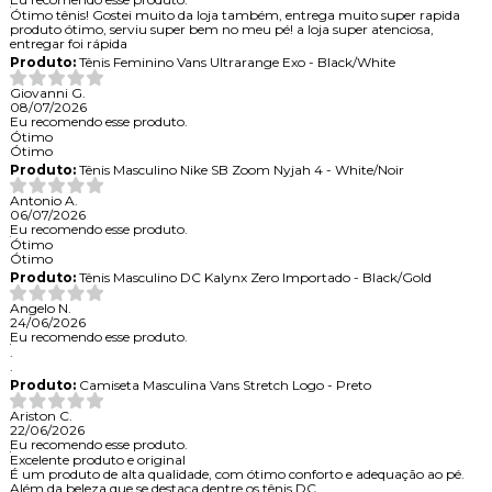
Ótimo tênis! Gostei muito da loja também, entrega muito super rapida
produto ótimo, serviu super bem no meu pé! a loja super atenciosa,
entregar foi rápida
Produto:
Tênis Feminino Vans Ultrarange Exo - Black/White
Giovanni G.
08/07/2026
Eu recomendo esse produto.
Ótimo
Ótimo
Produto:
Tênis Masculino Nike SB Zoom Nyjah 4 - White/Noir
Antonio A.
06/07/2026
Eu recomendo esse produto.
Ótimo
Ótimo
Produto:
Tênis Masculino DC Kalynx Zero Importado - Black/Gold
Angelo N.
24/06/2026
Eu recomendo esse produto.
.
.
Produto:
Camiseta Masculina Vans Stretch Logo - Preto
Ariston C.
22/06/2026
Eu recomendo esse produto.
Excelente produto e original
É um produto de alta qualidade, com ótimo conforto e adequação ao pé.
Além da beleza que se destaca dentre os tênis DC