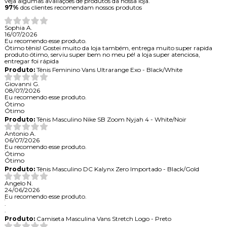
veja algumas avaliações de produtos da nossa loja.
97%
dos clientes recomendam nossos produtos
Sophia A.
16/07/2026
Eu recomendo esse produto.
Ótimo tênis! Gostei muito da loja também, entrega muito super rapida
produto ótimo, serviu super bem no meu pé! a loja super atenciosa,
entregar foi rápida
Produto:
Tênis Feminino Vans Ultrarange Exo - Black/White
Giovanni G.
08/07/2026
Eu recomendo esse produto.
Ótimo
Ótimo
Produto:
Tênis Masculino Nike SB Zoom Nyjah 4 - White/Noir
Antonio A.
06/07/2026
Eu recomendo esse produto.
Ótimo
Ótimo
Produto:
Tênis Masculino DC Kalynx Zero Importado - Black/Gold
Angelo N.
24/06/2026
Eu recomendo esse produto.
.
.
Produto:
Camiseta Masculina Vans Stretch Logo - Preto