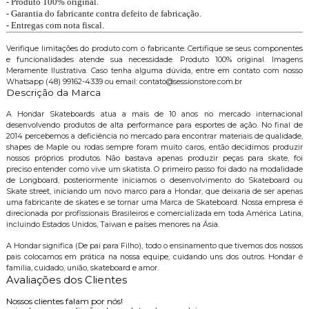
- Produto 100% original.
- Garantia do fabricante contra defeito de fabricação.
- Entregas com nota fiscal.
Verifique limitações do produto com o fabricante. Certifique se seus componentes
e funcionalidades atende sua necessidade. Produto 100% original. Imagens
Meramente Ilustrativa. Caso tenha alguma dúvida, entre em contato com nosso
Whatsapp (48) 99162-4339 ou email: contato@sessionstore.com.br
Descrição da Marca
A Hondar Skateboards atua a mais de 10 anos no mercado internacional
desenvolvendo produtos de alta performance para esportes de ação. No final de
2014 percebemos a deficiência no mercado para encontrar materiais de qualidade,
shapes de Maple ou rodas sempre foram muito caros, então decidimos produzir
nossos próprios produtos. Não bastava apenas produzir peças para skate, foi
preciso entender como vive um skatista. O primeiro passo foi dado na modalidade
de Longboard, posteriormente iniciamos o desenvolvimento do Skateboard ou
Skate street, iniciando um novo marco para a Hondar, que deixaria de ser apenas
uma fabricante de skates e se tornar uma Marca de Skateboard. Nossa empresa é
direcionada por profissionais Brasileiros e comercializada em toda América Latina,
incluindo Estados Unidos, Taiwan e países menores na Ásia.
A Hondar significa (De pai para Filho), todo o ensinamento que tivemos dos nossos
pais colocamos em prática na nossa equipe, cuidando uns dos outros. Hondar é
família, cuidado, união, skateboard e amor.
Avaliações dos Clientes
Nossos clientes falam por nós!