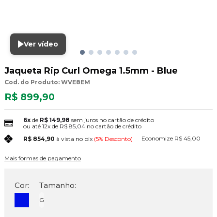
Ver vídeo
Jaqueta Rip Curl Omega 1.5mm - Blue
Cod. do Produto: WVE8EM
R$ 899,90
6x
de
R$ 149,98
sem juros no cartão de crédito
ou até
12x
de
R$ 85,04
no cartão de crédito
Economize
R$ 45,00
R$ 854,90
à vista no pix
(5% Desconto)
Mais formas de pagamento
Cor:
Tamanho:
G