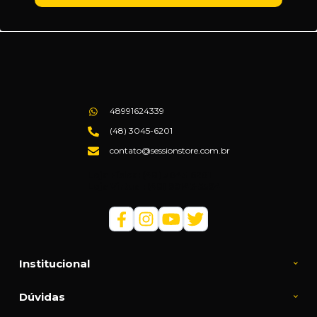
48991624339
(48) 3045-6201
contato@sessionstore.com.br
Loja Física: (48) 3045-6201
Loja Virtual: (48) 99145-5394
Institucional
Dúvidas