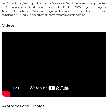
Verifique limitações do produto com o fabricante. Certifique se seus componentes
e funcionalidades atende sua necessidade. Produto 100% original. Imagens
Meramente Ilustrativa. Caso tenha alguma dúvida, entre em contato com nosso
Whatsapp (48) 99162-4339 ou email: contato@sessionstore.com.br
Vídeos
Avaliações dos Clientes