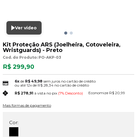
Ver vídeo
Kit Proteção ARS (Joelheira, Cotoveleira,
Wristguards) - Preto
Cod. do Produto: PO-AKP-03
R$ 299,90
6x
de
R$ 49,98
sem juros no cartão de crédito
ou até
12x
de
R$ 28,34
no cartão de crédito
Economize
R$ 20,99
R$ 278,91
à vista no pix
(7% Desconto)
Mais formas de pagamento
Cor: