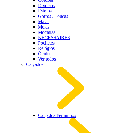
Cordões
Diversos
Estojos
Gorros / Toucas
Malas
Meias
Mochilas
NECESSAIRES
Pochetes
Relógios
Óculos
Ver todos
Calçados
Calçados Femininos