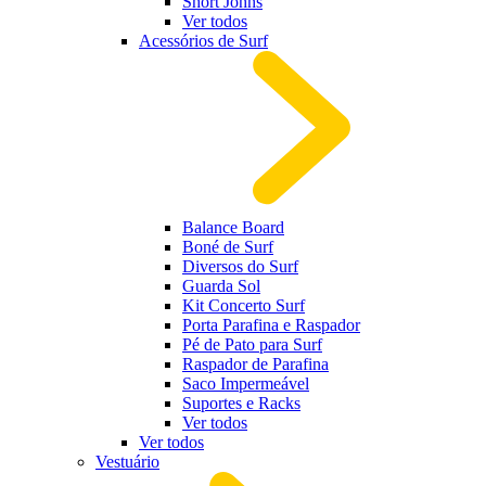
Short Johns
Ver todos
Acessórios de Surf
Balance Board
Boné de Surf
Diversos do Surf
Guarda Sol
Kit Concerto Surf
Porta Parafina e Raspador
Pé de Pato para Surf
Raspador de Parafina
Saco Impermeável
Suportes e Racks
Ver todos
Ver todos
Vestuário