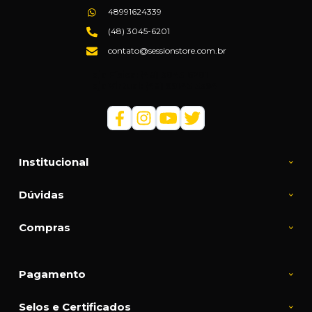
48991624339
(48) 3045-6201
contato@sessionstore.com.br
Loja Física: (48) 3045-6201
Loja Virtual: (48) 99145-5394
Institucional
Dúvidas
Compras
Pagamento
Selos e Certificados