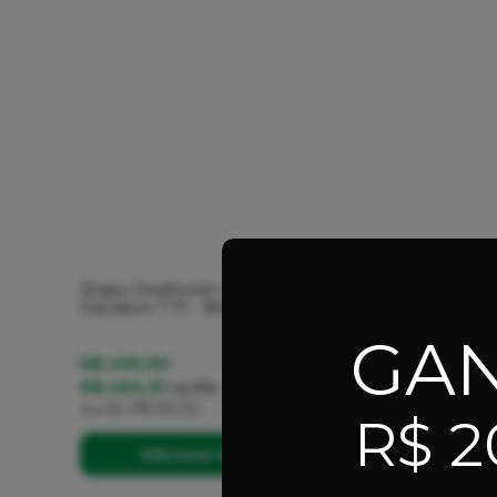
Shape Deathwish Maple Julian
Davidson 7.75 - Branco
GA
R$ 499,90
R$ 464,91
no
Pix
ou
6x
R$ 83,32
R$ 2
Adicionar ao Carrinho