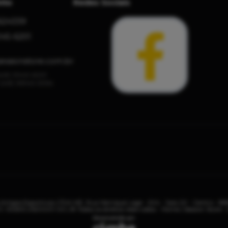
nto
Redes Sociais
624339
045-6201
essionstore.com.br
 (48) 3045-6201
: (48) 99145-5394
 Artigos Esportivos LTDA ME, Rua Henrique Lage - 204 - Sala 20 - Centro - 8
: 05.893.215/0001-00 | © Todos os direitos reservados - Home | Session Store -