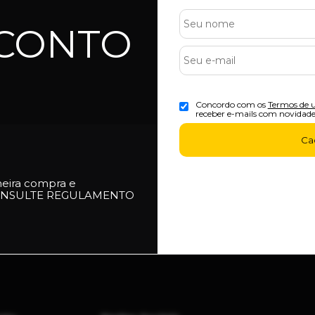
SCONTO
6X Sem Juros
10% 
- Cartão de Crédito
- Pix
Concordo com os
Termos de 
receber e-mails com novidade
Ca
meira compra e
NSULTE REGULAMENTO