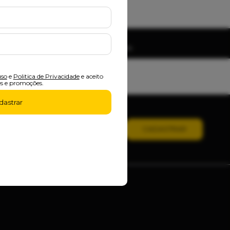
de Desconto
 e Boleto - Exceto Vans e Especiais
uso
e
Politica de Privacidade
e aceito
s e promoções.
dastrar
CADASTRAR