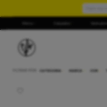
Menu
Calçados
Vestuári
FILTRAR POR:
CATEGORIA
MARCA
COR