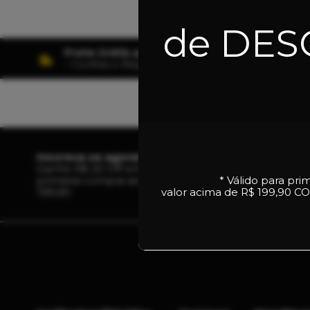
de DE
Frete Grátis para todo o Brasil
- Confira o Regulamento
Inscreva-se agora!
Ganhe R$ 20 Off em sua
primeira compra acima de R$
* Válido para pri
199,90
valor acima de R$ 199,90
CO