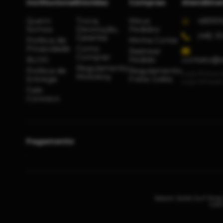
Institucional
Dúvidas
Compras
Atendime
Quem
Troca,
Meus
48991
Somos
Devolução,
Pedidos
(48) 3
Garantia
Política de
Minha Conta
Privacidade
Como
Rastrear
Comprar
BLOG
Pedido
contato@s
Regulamento
Política de
Regulamento
Loja Física:
Motoboy
Entrega
Frete Grátis
Loja Virtual
Fale
Conosco
Pagamento
Session Skate Surf Shop
CNPJ