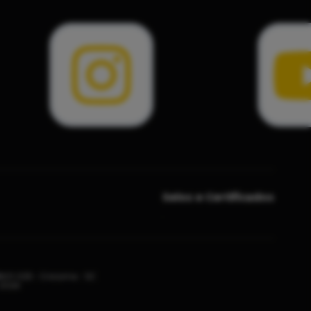
Selos e Certificados
8801-025 - Criciúma - SC
 2026