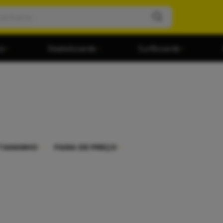
os
Skateboards
Surfboards
TAMANHO
FAIXA DE PREÇO