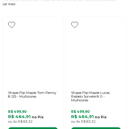
ocasional na impressão de arte gráfica também é normal.
São 100%
Ler mais
impressos em tela à mão da maneira antiga.
Os blanks Prime também
foram totalmente remanufaturados para nós à mão e como tal
apresentam algumas imperfeições com furos e algumas irregularidades
superficiais.
Shape Flip Maple Tom Penny
Shape Flip Maple Lucas
8.125 - Multicores
Rabelo Sorvete 8.0 -
Multicores
R$ 499,90
R$ 499,90
R$ 464,91
R$ 464,91
no
Pix
no
Pix
ou
6x
R$ 83,32
ou
6x
R$ 83,32