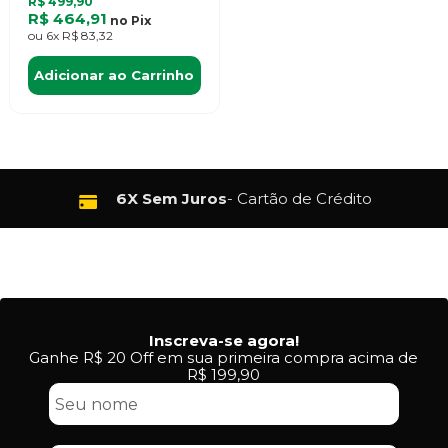
R$ 499,90
R$ 464,91
no
Pix
ou
6x
R$ 83,32
Adicionar ao Carrinho
6X Sem Juros
- Cartão de Crédito
Inscreva-se agora!
Ganhe R$ 20 Off em sua primeira compra acima de
R$ 199,90