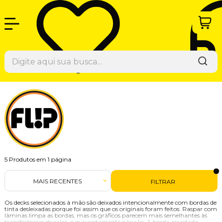
5
Produtos em
1
página
MAIS RECENTES
FILTRAR
Os decks selecionados à mão são deixados intencionalmente com bordas de
tinta desleixadas porque foi assim que os originais foram feitos.
Raspar com
lâminas limpa as bordas, mas os gráficos parecem mais semelhantes às
transferências de calor, o que certamente não são.
A borda arrastada