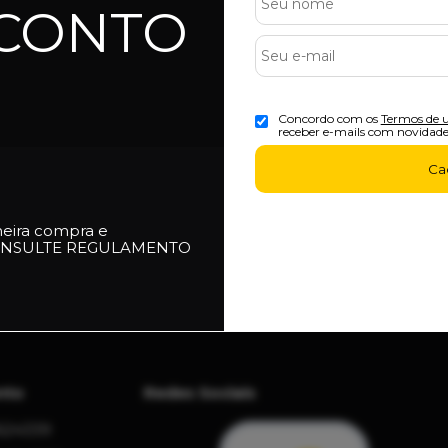
SCONTO
6X Sem Juros
10% 
- Cartão de Crédito
- Pix
Concordo com os
Termos de 
receber e-mails com novidade
Ca
meira compra e
NSULTE REGULAMENTO
nto
Redes Sociais
624339