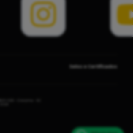
Selos e Certificados
8801-025 - Criciúma - SC
 2026