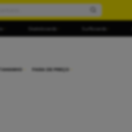
os
Skateboards
Surfboards
TAMANHO
FAIXA DE PREÇO