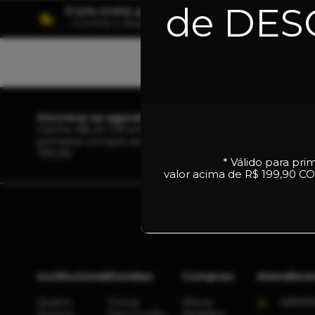
de DE
Frete Grátis para todo o Brasil
- Confira o Regulamento
Inscreva-se agora!
Ganhe R$ 20 Off em sua
primeira compra acima de R$
199,90
* Válido para pri
valor acima de R$ 199,90
CO
Institucional
Dúvidas
Compras
Atendime
Quem
Troca,
Meus
48991
Somos
Devolução,
Pedidos