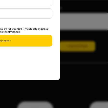
de Desconto
 e Boleto - Exceto Vans e Especiais
uso
e
Politica de Privacidade
e aceito
s e promoções.
dastrar
CADASTRAR