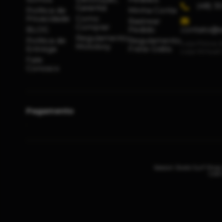
(48) 3
Garantia
Política de
Minha Conta
Privacidade
Como
Rastrear
Comprar
BLOG
Pedido
contato@s
Regulamento
Política de
Regulamento
Loja Física:
Motoboy
Entrega
Frete Grátis
Loja Virtual
Fale
Conosco
Pagamento
Session Skate Surf Shop
CNPJ