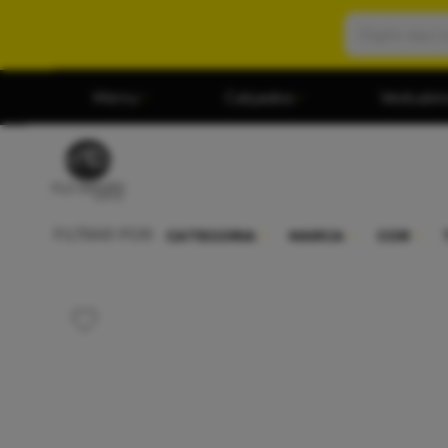
Menu
Calçados
Vestuári
FILTRAR POR:
CATEGORIA
MARCA
COR