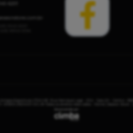
045-6201
essionstore.com.br
 (48) 3045-6201
: (48) 99145-5394
 Artigos Esportivos LTDA ME, Rua Henrique Lage - 204 - Sala 20 - Centro - 8
: 05.893.215/0001-00 | © Todos os direitos reservados - Home | Session Store -