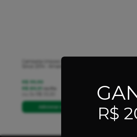
Camiseta Unissex Flo Waves Dept
Since 2014 - Amarelo
R$ 99,90
GA
R$ 89,91
no
Pix
ou
3x
R$ 33,30
R$ 2
Adicionar ao Carrinho