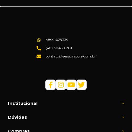
48991624339
(48) 3045-6201
contato@sessionstore.com.br
Loja Física: (48) 3045-6201
Loja Virtual: (48) 99145-5394
Institucional
Dúvidas
Compras