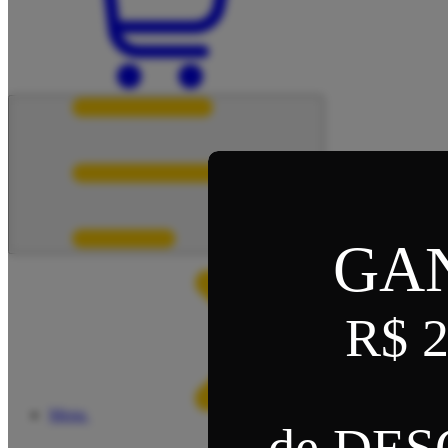
GA
R$ 2
Menu
de DE