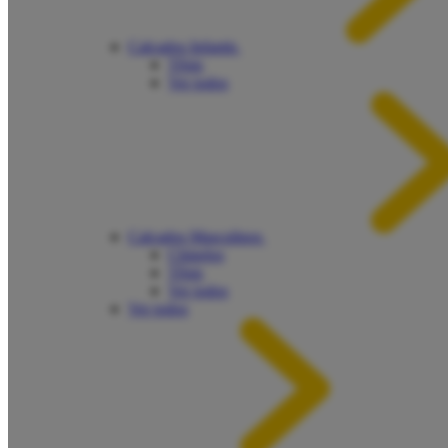
Calçados Infantis
Tênis
Ver todos
Calçados Masculinos
Chinelos
Tênis
Ver todos
Ver todos