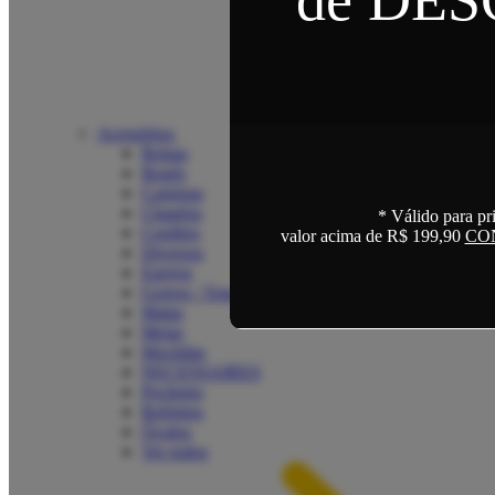
Acessórios
Bolsas
Bonés
Carteiras
Chapéus
* Válido para pr
Cordões
valor acima de R$ 199,90
CO
Diversos
Estojos
Gorros / Toucas
Malas
Meias
Mochilas
NECESSAIRES
Pochetes
Relógios
Óculos
Ver todos