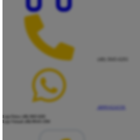
(48) 3045-6201
48991624339
Loja Física: (48) 3045-6201
Loja Virtual: (48) 99145-5394