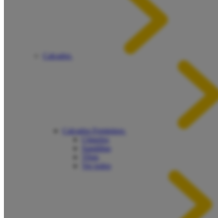
Calçados
Calçados Femininos
Chinelos
Sandálias
Tênis
Ver todos