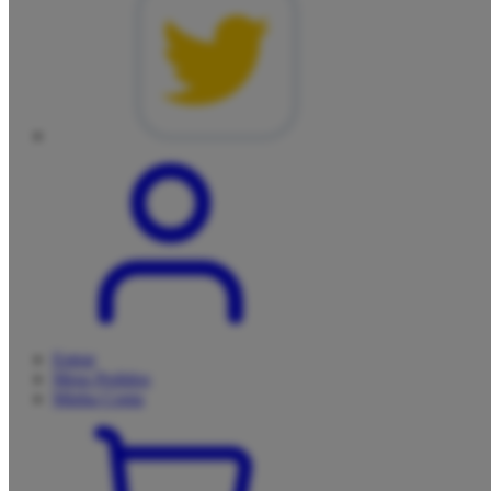
Entrar
Meus
Pedidos
Minha
Conta