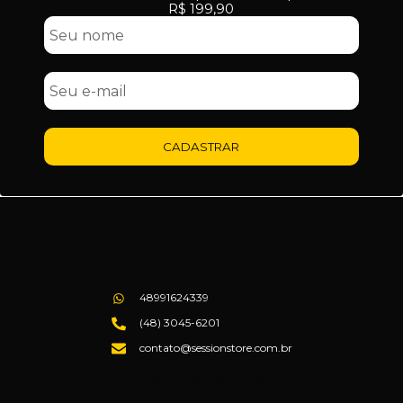
R$ 199,90
CADASTRAR
48991624339
(48) 3045-6201
contato@sessionstore.com.br
Loja Física: (48) 3045-6201
Loja Virtual: (48) 99145-5394