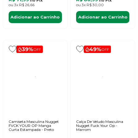
no
Pix
no
Pix
ou
3x
R$ 26,66
ou
3x
R$ 30,00
Adicionar ao Carrinho
Adicionar ao Carrinho
39%
49%
OFF
OFF
Camiseta Masculina Nugget
Calça De Veludo Masculina
FVCK YOUR OP Manga
Nugget Fuck Your Op -
Curta Estampada - Preto
Marrom