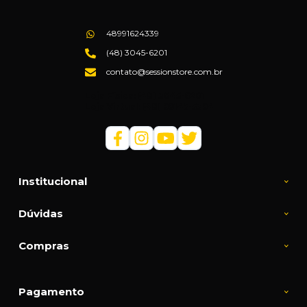
48991624339
(48) 3045-6201
contato@sessionstore.com.br
Loja Física: (48) 3045-6201
Loja Virtual: (48) 99145-5394
Institucional
Dúvidas
Compras
Pagamento