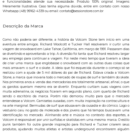
e funcionalidades atende sua necessidade. Produto 100% original. Imagens
Meramente Ilustrativa. Caso tenha alguma dúvida, entre em contato com nosso
Whatsapp (48) 99162-4339 ou email: contato@sessionstore.com.br
Descrição da Marca
Como não poderia ser diferente, a história da Volcom Stone tem início em uma
aventura entre amigos. Richard Woolcott e Tucker Hall resolveram ir curtir uma
viagem de snowboard em Lake Tahoe, Califórnia, em março de 1991. Passaram dias
se divertindo e aproveitando a trip. A diversão foi tanta que Richard resolveu largar
seu emprego para continuar a viagem. Foi neste meio tempo que tiveram a ideia
de criar uma marca que englobasse o snowboard com as outras duas coisas que
mais amavam: o surf e o skate. A ideia que foi esquecida durante o começo só se
realizou com a ajuda de 5 mil dólares do pai de Richard. Estava criada a Volcom
Stone, a marca que inovaria todo o mercado de roupas de surf e também do skate.
Nos primeiros anos a venda das mercadorias era totalmente artesanal, afinal, o que
os garotos queriam mesmo era se divertir. Enquanto curtiam suas viagens com
muita adrenalina, os negócios ficaram em segundo plano, com quarto de Richard
sendo o escritório da marca. Porém não demorou muito para que o mercado
entendesse a Volcom. Camisetas ousadas, com muita inspiração na contracultura e
na arte marginal. Bermudas de surf que abusavam da ousadia e do cômico. Logo o
vestuário caiu no gosto da molecada e dos jovens que há tempos buscavam uma
identificação no mercado. Alinhando arte e música no contexto dos esportes, a
Volcom é responsável por unir surfistas e skatistas em uma mesma marca. O estilo
punk também foi outra grande inspiração para Richard e Tucker criarem seus
produtos, ajudando muitos atletas e artistas underground encontrarem alguém