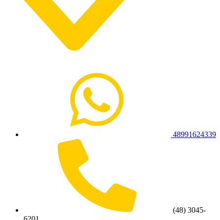
48991624339
(48) 3045-
6201