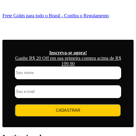
Frete Grátis para todo o Brasil
- Confira o Regulamento
6
Inscreva-se agora!
Ganhe R$ 20 Off em sua primeira compra acima de R$
199,90
CADASTRAR