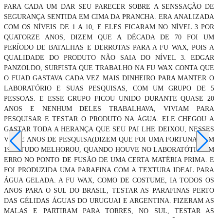
PARA CADA UM DAR SEU PARECER SOBRE A SENSSAÇÃO DE
SEGURANÇA SENTIDA EM CIMA DA PRANCHA. ERA ANALIZADA
COM OS NÍVEIS DE 1 A 10, E ELES FICARAM NO NÍVEL 3 POR
QUATORZE ANOS, DIZEM QUE A DÉCADA DE 70 FOI UM
PERÍODO DE BATALHAS E DERROTAS PARA A FU WAX, POIS A
QUALIDADE DO PRODUTO NÃO SAIA DO NÍVEL 3. EDGAR
PANZOLDO, SURFISTA QUE TRABALHO NA FU WAX CONTA QUE
O FUAD GASTAVA CADA VEZ MAIS DINHEIRO PARA MANTER O
LABORATÓRIO E SUAS PESQUISAS, COM UM GRUPO DE 5
PESSOAS. E ESSE GRUPO FICOU UNIDO DURANTE QUASE 20
ANOS E NENHUM DELES TRABALHAVA, VIVIAM PARA
PESQUISAR E TESTAR O PRODUTO NA ÁGUA. ELE CHEGOU A
GASTAR TODA A HERANÇA QUE SEU PAI LHE DEIXOU, NESSES
VINTE ANOS DE PESQUISA(DIZEM QUE FOI UMA FORTUNA). EM
1987 TUDO MELHOROU, QUANDO HOUVE NO LABORATÓTIO UM
ERRO NO PONTO DE FUSÃO DE UMA CERTA MATÉRIA PRIMA. E
FOI PRODUZIDA UMA PARAFINA COM A TEXTURA IDEAL PARA
ÁGUA GELADA. A FU WAX, COMO DE COSTUME, IA TODOS OS
ANOS PARA O SUL DO BRASIL, TESTAR AS PARAFINAS PERTO
DAS GÉLIDAS ÁGUAS DO URUGUAI E ARGENTINA. FIZERAM AS
MALAS E PARTIRAM PARA TORRES, NO SUL, TESTAR AS