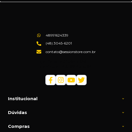
48991624339
(48) 3045-6201
contato@sessionstore.com.br
Loja Física: (48) 3045-6201
Loja Virtual: (48) 99145-5394
Institucional
Dúvidas
Compras