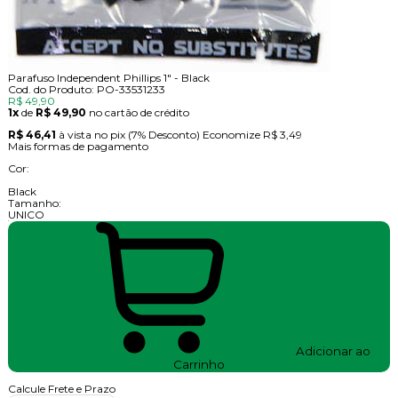
Parafuso Independent Phillips 1" - Black
Cod. do Produto: PO-33531233
R$ 49,90
1x
de
R$ 49,90
no cartão de crédito
R$ 46,41
à vista no pix
(7% Desconto)
Economize
R$ 3,49
Mais formas de pagamento
Cor:
Black
Tamanho:
UNICO
Adicionar ao
Carrinho
Calcule Frete e Prazo