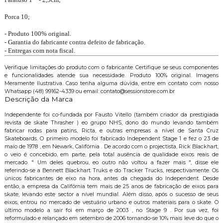
Porca 10;
- Produto 100% original.
- Garantia do fabricante contra defeito de fabricação.
- Entregas com nota fiscal.
Verifique limitações do produto com o fabricante. Certifique se seus componentes
e funcionalidades atende sua necessidade. Produto 100% original. Imagens
Meramente Ilustrativa. Caso tenha alguma dúvida, entre em contato com nosso
Whatsapp (48) 99162-4339 ou email: contato@sessionstore.com.br
Descrição da Marca
Independente foi co-fundada por Fausto Vitello (também criador da prestigiada
revista de skate Thrasher ) eo grupo NHS, dono do mundo levando também
fabricar rodas para patins, Ricta, e outras empresas a nível de Santa Cruz
Skateboards. O primeiro modelo foi fabricado Independent Stage 1 e fez o 23 de
maio de 1978 , em Newark, Califórnia . De acordo com o projectista, Rick Blackhart,
o veio é concebido, em parte, pela total ausência de qualidade eixos reais de
mercado. " Um deles quebrou, eo outro não voltou a fazer mais ", disse ele
referindo-se a Bennett Blackhart Truks e do Tracker Trucks, respectivamente. Os
únicos fabricantes de eixo na hora, antes da chegada do Independent. Desde
então, a empresa da Califórnia tem mais de 25 anos de fabricação de eixos para
skate, levando este sector a nível mundial. Além disso, após o sucesso de seus
eixos, entrou no mercado de vestuário urbano e outros materiais para o skate. O
último modelo a sair foi em março de 2003 , no Stage 9 . Por sua vez, foi
reformulado e relançado em setembro de 2006 tornando-se 10% mais leve do que o