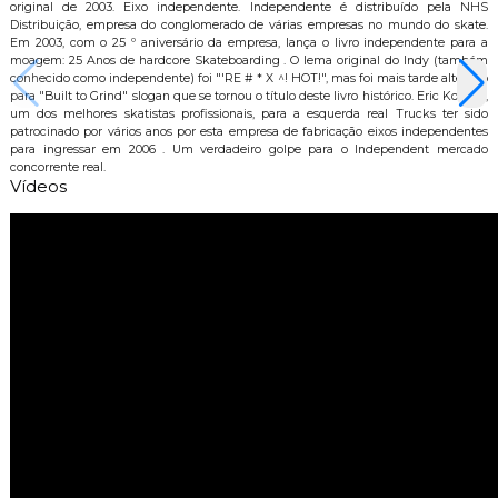
original de 2003. Eixo independente. Independente é distribuído pela NHS
Distribuição, empresa do conglomerado de várias empresas no mundo do skate.
Em 2003, com o 25 º aniversário da empresa, lança o livro independente para a
moagem: 25 Anos de hardcore Skateboarding . O lema original do Indy (também
conhecido como independente) foi "'RE # * X ^! HOT!", mas foi mais tarde alterado
para "Built to Grind" slogan que se tornou o título deste livro histórico. Eric Koston ,
um dos melhores skatistas profissionais, para a esquerda real Trucks ter sido
patrocinado por vários anos por esta empresa de fabricação eixos independentes
para ingressar em 2006 . Um verdadeiro golpe para o Independent mercado
concorrente real.
Vídeos