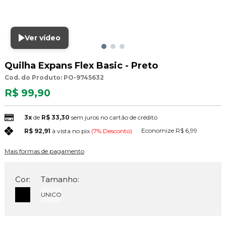
Ver vídeo
Quilha Expans Flex Basic - Preto
Cod. do Produto: PO-9745632
R$ 99,90
3x
de
R$ 33,30
sem juros no cartão de crédito
Economize
R$ 6,99
R$ 92,91
à vista no pix
(7% Desconto)
Mais formas de pagamento
Cor:
Tamanho:
UNICO