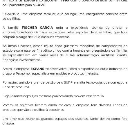
A história da
EXPANS
começou em
1995
, com o objetivo de levar os melhores
equipamentos para o
SURF
.
EXPANS é uma empresa familiar, que carrega uma energizante conexão entre
pais e filhas.
A família
FISCHER GARCIA
uniu a experiência técnica do diretor e
empresário Antonio Garcia e as paixões pelos esportes de suas filhas, que hoje
ocupam o cargo de CEOs das suas empresas.
As irmãs Chachás, desde muito cedo guardam medalhas de campeonatos do
estado e com esse perfil atlético unido com a herança empreendedora da família,
se especializaram em várias áreas de MBAs, administração, auditoria, direito,
finanças e investimentos.
Assim, a empresa
EXPANS
se desenvolveu, com a expertise da outra indústria do
grupo, a Tecnomol, especialista em moldes e produtos injetados.
Foi assim, unindo a grande paixão pelo SURF e a alta tecnologia, que começou a
linha de produtos.
Hoje, 28 anos depois, as mesmas paixões ainda movem essa família.
Porém, os objetivos ficaram ainda maiores, a empresa tem diversas linhas de
produtos que vão de quilhas à acessórios,
um time que reúne os grandes espaços dos esportes, tanto dentro como fora
d`água.