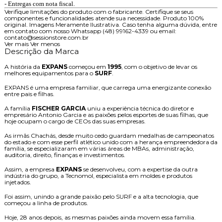
- Entregas com nota fiscal.
Verifique limitações do produto com o fabricante. Certifique se seus
componentes e funcionalidades atende sua necessidade. Produto 100%
original. Imagens Meramente Ilustrativa. Caso tenha alguma dúvida, entre
em contato com nosso Whatsapp (48) 99162-4339 ou email:
contato@sessionstore.com.br
Ver mais
Ver menos
Descrição da Marca
A história da
EXPANS
começou em
1995
, com o objetivo de levar os
melhores equipamentos para o
SURF
.
EXPANS é uma empresa familiar, que carrega uma energizante conexão
entre pais e filhas.
A família
FISCHER GARCIA
uniu a experiência técnica do diretor e
empresário Antonio Garcia e as paixões pelos esportes de suas filhas, que
hoje ocupam o cargo de CEOs das suas empresas.
As irmãs Chachás, desde muito cedo guardam medalhas de campeonatos
do estado e com esse perfil atlético unido com a herança empreendedora da
família, se especializaram em várias áreas de MBAs, administração,
auditoria, direito, finanças e investimentos.
Assim, a empresa
EXPANS
se desenvolveu, com a expertise da outra
indústria do grupo, a Tecnomol, especialista em moldes e produtos
injetados.
Foi assim, unindo a grande paixão pelo SURF e a alta tecnologia, que
começou a linha de produtos.
Hoje, 28 anos depois, as mesmas paixões ainda movem essa família.