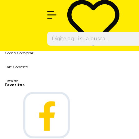
Olá Visitante!
Acesse sua conta e pedidos
Página Inicial
Quem Somos
Blog
Como Comprar
Fale Conosco
Lista de
Favoritos