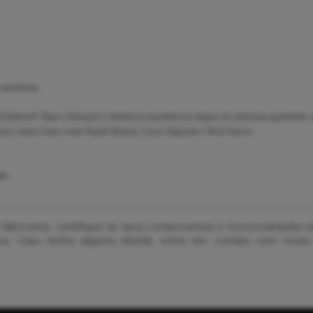
canadense;
illereff. Hoje a Element é referência mundial em shapes de altíssima qualidade, a
 com a marca hoje como Nyjah Huston, Lucas Xaparral e Nick Garcia.
ão.
o fabricante. Certifique se seus componentes e funcionalidades
ativa. Caso tenha alguma dúvida, entre em contato com nosso