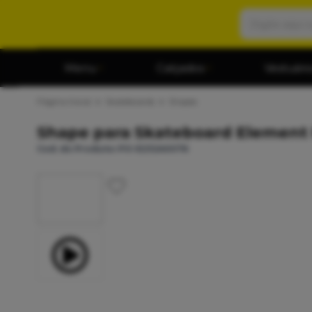
Menu
Calçados
Vestuári
Página Inicial
Skateboards
Shapes
Shape para Skateboard Element 
Cod. do Produto: PO-E232A0076