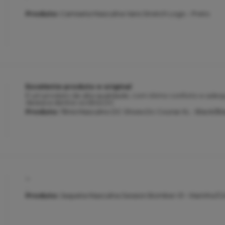
.
Produto:
Camiseta Masculina Vans Stretch Logo - Preto
Excelente produto e original
É um produto de alta qualidade, com ótimo conforto e adeq
destaca dentre os tênis DC
Produto:
Tênis Masculino DC Shoes Dc Course XL - Black/Bl
..
..
Produto:
Jaqueta Masculina Session Bomber 01 - Marinho/Ci