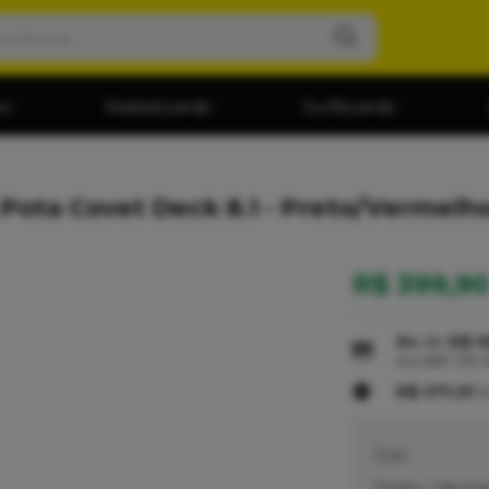
os
Skateboards
Surfboards
Pota Covet Deck 8.1 - Preto/Vermelh
R$ 399,9
6x
de
R$ 6
ou até
12x
R$ 371,91
à
Cor:
Preto / Verm