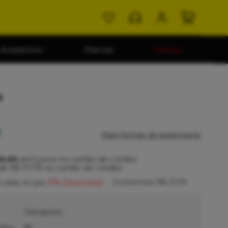
Acessórios
Marcas
Ofertas
o
0
Mais formas de pagamento
6,65
sem juros no cartão de crédito
de
R$ 37,79
no cartão de crédito
Economize
R$ 27,99
 vista no pix
(7% Desconto)
Tamanho:
elho
81