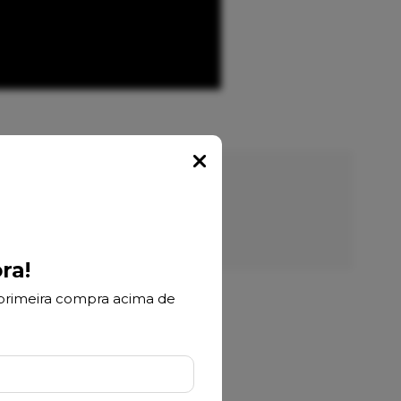
Popup
recomendam nossos produtos
ra!
primeira compra acima de
uito super rapida
ciosa, entregar foi rápida