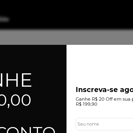
97%
dos clientes 
am por nós!
NHE
dutos da nossa loja.
Inscreva-se ago
0,00
Ganhe R$ 20 Off em sua 
Ótimo tênis! Gostei muito da loja também, entrega m
R$ 199,90
produto ótimo, serviu super bem no meu pé! a loja super aten
Produto:
Tênis Feminino Vans Ultrarange Exo - Black/White
SCONTO