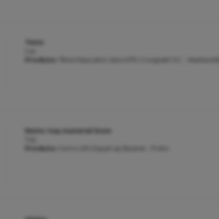
Tenis
top
Produto:
Tênis Masculino Vans MTE Crosspath XC - Washed B
Muito top,material bom
Top
Produto:
Gorro LRG Equal Up Beanie - Preto