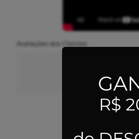
Avaliações dos Clientes
Nossos clientes fal
GA
veja algumas avaliações de pro
R$ 2
Sophia A.
16/07/2026
de DE
Eu recomendo esse produto.