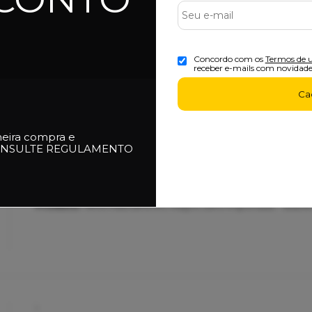
Ótimo
Concordo com os
Termos de 
Ótimo
receber e-mails com novidade
Produto:
Tênis Masculino Nike SB Zoom Nyjah 4 - White/Noir
Ca
meira compra e
NSULTE REGULAMENTO
Ótimo
Ótimo
Produto:
Tênis Masculino DC Kalynx Zero Importado - Black
.