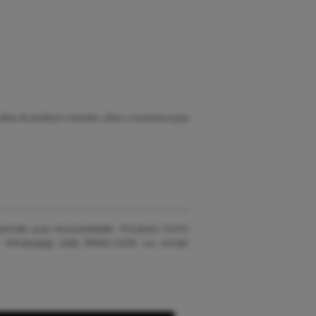
lém de produzir vestuário, tênis e acessórios para
 atende sua necessidade. Produto 100%
 Whatsapp (48) 99162-4339 ou email: