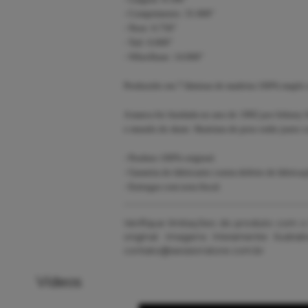
- Comprimento: 31.600"
- Nose: 6.750"
- Tail: 6.600"
- Wheelbase: 14.000"
Produzido em 7 lâminas de madeira 100% maple 
A marca foi fundada no ano de 1992 por Johnny Sch
o mundo do skate. Skatistas de peso estão junto
- Produto 100% original.
- Garantia do fabricante contra defeito de fabricaç
- Entregas com nota fiscal.
Verifique limitações do produto com 
original. Imagens Meramente Ilustr
contato@sessionstore.com.br
Vídeos