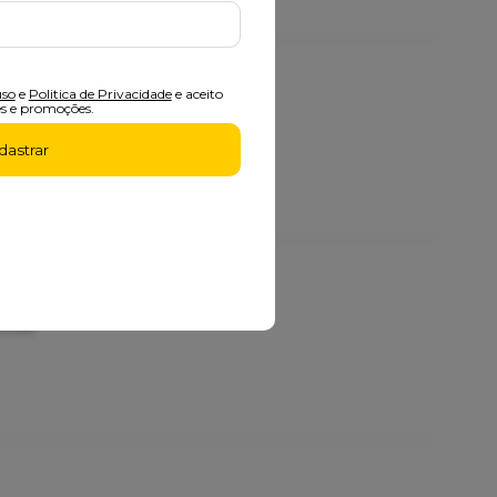
uso
e
Politica de Privacidade
e aceito
s e promoções.
dastrar
/Gold