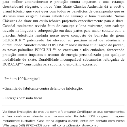
para melhor amortecimento e proteção contra impactos e uma estampa
checkerboard elegante, o novo Vans Skate Classics Authentic dá a você o
visual icônico que você quer com todos os benefícios de desempenho que os
skatistas reais exigem. Possui cabedal de camurça e lona resistente. Novos
Clássicos do skate um estilo icônico projetado especificamente para o skate.
Cabedal totalmente revisdo feito de camurça e lona resistente, com cadarço
travado na lingueta e sobreposição em duas partes para maior contato com a
prancha. Aderência lendária nosso novo composto de borracha de goma
SICKSTICK™ patenteado foi elevado ao próximo nível de aderência e
durabilidade. Amortecimento POPCUSH™ nossa melhor atualização do padrão,
as novas palmilhas POPCUSH ™ se encaixam e não embolam, fornecendo
proteção contra impactos e retorno de energia personalizado para qualquer
modalidade de skate. Durabilidade incomparável subcamadas reforçadas de
DURACAP™ construídas para suportar o uso diário excessivo.
- Produto 100% original.
- Garantia do fabricante contra defeito de fabricação.
- Entregas com nota fiscal.
Verifique limitações do produto com o fabricante. Certifique se seus componentes
e funcionalidades atende sua necessidade. Produto 100% original. Imagens
Meramente Ilustrativa. Caso tenha alguma dúvida, entre em contato com nosso
Whatsapp (48) 99162-4339 ou email: contato@sessionstore.com.br