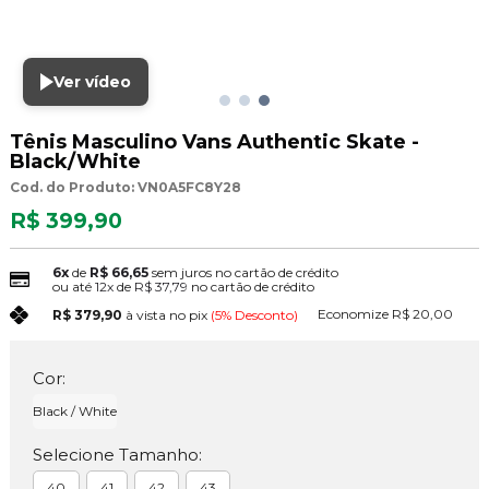
Ver vídeo
Tênis Masculino Vans Authentic Skate -
Black/White
Cod. do Produto: VN0A5FC8Y28
R$ 399,90
6x
de
R$ 66,65
sem juros no cartão de crédito
ou até
12x
de
R$ 37,79
no cartão de crédito
Economize
R$ 20,00
R$ 379,90
à vista no pix
(5% Desconto)
Cor:
Black / White
Selecione Tamanho:
40
41
42
43