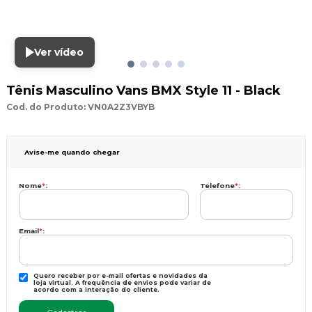
Ver vídeo
Tênis Masculino Vans BMX Style 11 - Black
Cod. do Produto: VN0A2Z3VBYB
Avise-me quando chegar
Nome
*
:
Telefone
*
:
Email
*
:
Quero receber por e-mail ofertas e novidades da
loja virtual. A frequência de envios pode variar de
acordo com a interação do cliente.