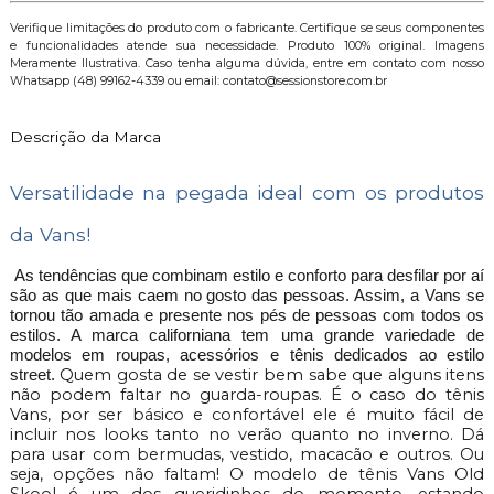
Verifique limitações do produto com o fabricante. Certifique se seus componentes
e funcionalidades atende sua necessidade. Produto 100% original. Imagens
Meramente Ilustrativa. Caso tenha alguma dúvida, entre em contato com nosso
Whatsapp (48) 99162-4339 ou email: contato@sessionstore.com.br
Descrição da Marca
Versatilidade na pegada ideal com os produtos
da Vans!
As tendências que combinam estilo e conforto para desfilar por aí
são as que mais caem no gosto das pessoas. Assim, a Vans se
tornou tão amada e presente nos pés de pessoas com todos os
estilos. A marca californiana tem uma grande variedade de
modelos em roupas, acessórios e tênis dedicados ao estilo
Quem gosta de se vestir bem sabe que alguns itens
street.
não podem faltar no guarda-roupas. É o caso do tênis
Vans, por ser básico e confortável ele é muito fácil de
incluir nos looks tanto no verão quanto no inverno. D
para usar com bermudas, vestido, macacão e outros. Ou
seja, opções não faltam! O modelo de tênis Vans Old
Skool é um dos queridinhos do momento, estando