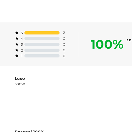
2
5
0
4
100%
r
0
3
0
2
0
1
Luxo
show
Pessoal 100%