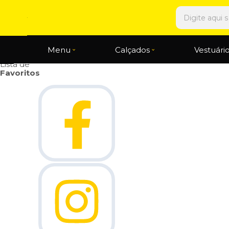
Olá Visitante!
Acesse sua conta e pedidos
Página Inicial
Quem Somos
Blog
Como Comprar
Menu
Calçados
Vestuári
Fale Conosco
Lista de
Favoritos