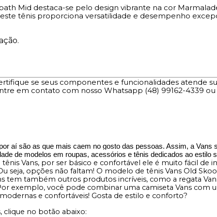
path Mid destaca-se pelo design vibrante na cor Marmalade,
, este tênis proporciona versatilidade e desempenho excepc
ação.
Certifique se seus componentes e funcionalidades atende s
 entre em contato com nosso Whatsapp (48) 99162-4339 ou
ar por aí são as que mais caem no gosto das pessoas. Assim, a Vans
dade de modelos em roupas, acessórios e tênis dedicados ao estilo st
tênis Vans, por ser básico e confortável ele é muito fácil de 
 Ou seja, opções não faltam! O modelo de tênis Vans Old Sk
 tem também outros produtos incríveis, como a regata Vans, 
Por exemplo, você pode combinar uma camiseta Vans com um 
odernas e confortáveis! Gosta de estilo e conforto?
, clique no botão abaixo: