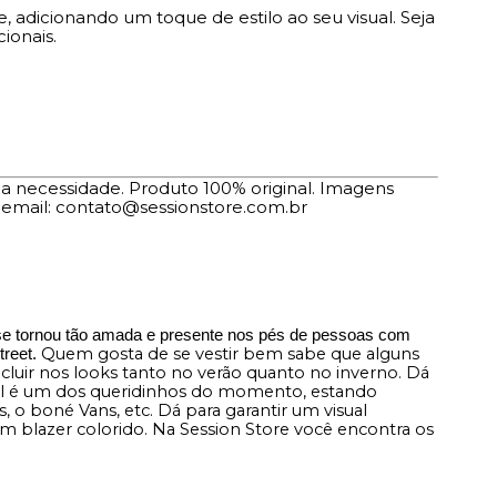
 adicionando um toque de estilo ao seu visual. Seja
ionais.
ua necessidade. Produto 100% original. Imagens
 email: contato@sessionstore.com.br
 se tornou tão amada e presente nos pés de pessoas com
Quem gosta de se vestir bem sabe que alguns
reet.
incluir nos looks tanto no verão quanto no inverno. D
ool é um dos queridinhos do momento, estando
o boné Vans, etc. Dá para garantir um visual
blazer colorido. Na Session Store você encontra os