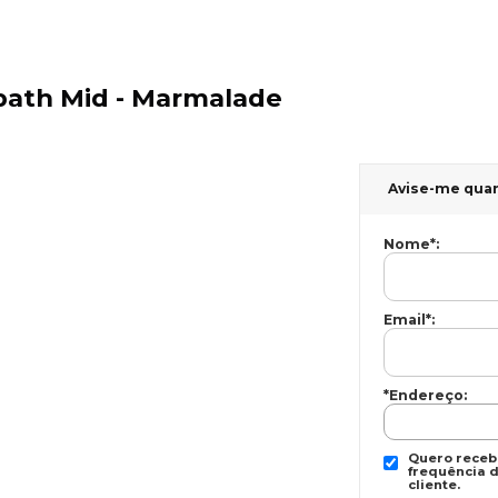
path Mid - Marmalade
Avise-me qua
Nome
*
:
Email
*
:
*Endereço:
Quero recebe
frequência d
cliente.