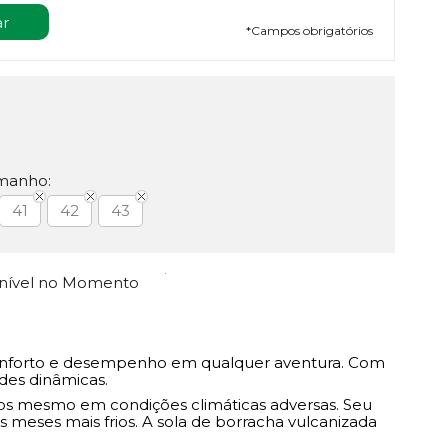
*
Campos obrigatórios
manho:
41
42
43
onível no Momento
 conforto e desempenho em qualquer aventura. Com
des dinâmicas.
cos mesmo em condições climáticas adversas. Seu
 meses mais frios. A sola de borracha vulcanizada