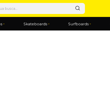
os
Skateboards
Surfboards