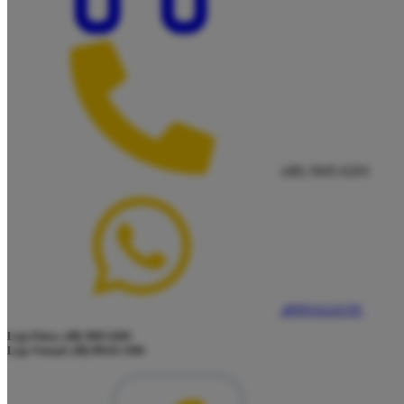
(48) 3045-6201
48991624339
Loja Física: (48) 3045-6201
Loja Virtual: (48) 99145-5394