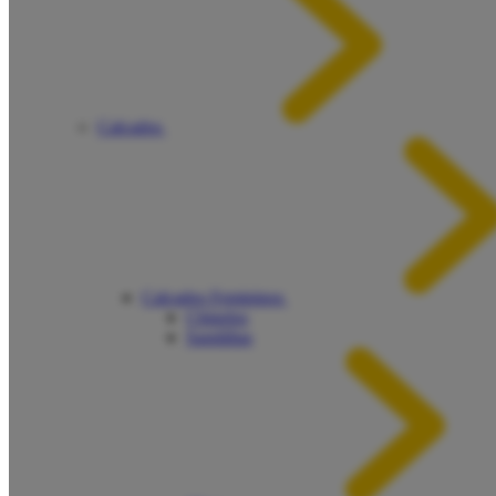
Calçados
Calçados Femininos
Chinelos
Sandálias