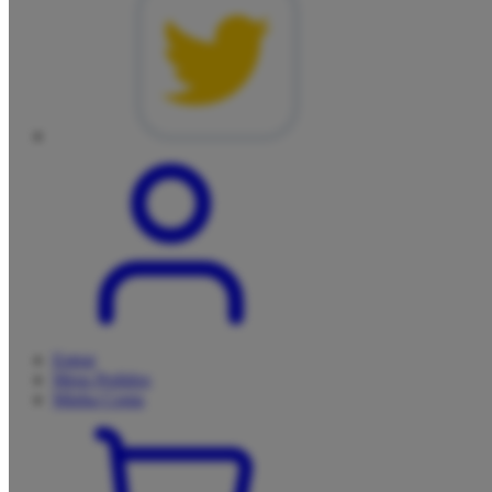
Entrar
Meus
Pedidos
Minha
Conta