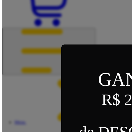
GA
R$ 2
Menu
de DE