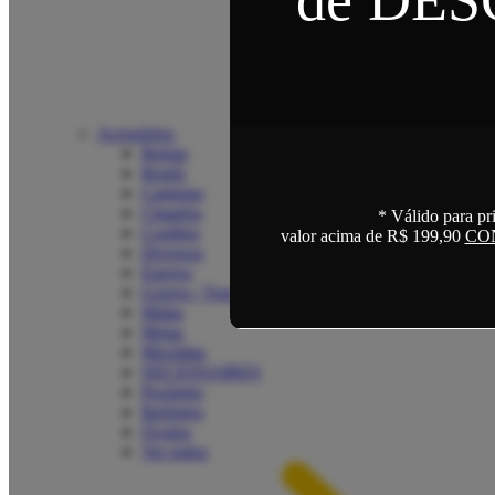
Acessórios
Bolsas
Bonés
Carteiras
Chapéus
* Válido para pr
Cordões
valor acima de R$ 199,90
CO
Diversos
Estojos
Gorros / Toucas
Malas
Meias
Mochilas
NECESSAIRES
Pochetes
Relógios
Óculos
Ver todos