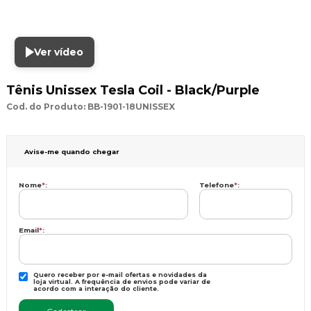
Ver vídeo
Tênis Unissex Tesla Coil - Black/Purple
Cod. do Produto: BB-1901-18UNISSEX
Avise-me quando chegar
Nome
*
:
Telefone
*
:
Email
*
:
Quero receber por e-mail ofertas e novidades da
loja virtual. A frequência de envios pode variar de
acordo com a interação do cliente.