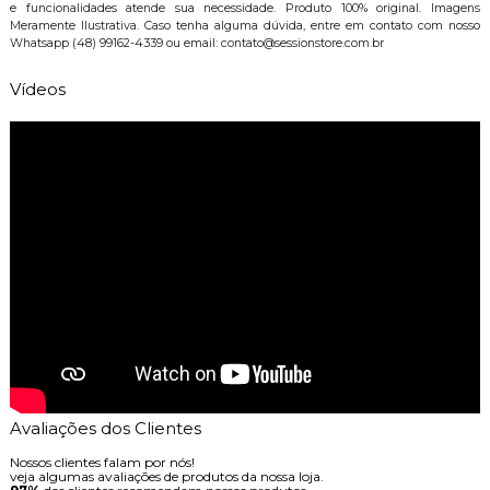
e funcionalidades atende sua necessidade. Produto 100% original. Imagens
Meramente Ilustrativa. Caso tenha alguma dúvida, entre em contato com nosso
Whatsapp (48) 99162-4339 ou email: contato@sessionstore.com.br
Vídeos
Avaliações dos Clientes
Nossos clientes falam por nós!
veja algumas avaliações de produtos da nossa loja.