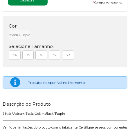
*
Campos obrigatórios
Cor:
Black Purple
Selecione Tamanho:
34
35
36
37
38
Produto Indisponível no Momento
Descrição do Produto
Tênis Unissex Tesla Coil - Black/Purple
Verifique limitações do produto com o fabricante. Certifique se seus componentes