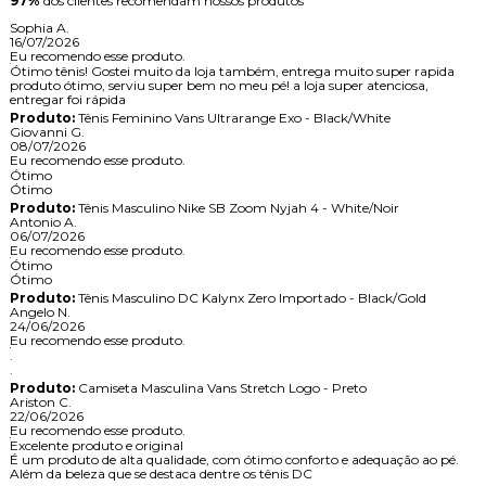
97%
dos clientes recomendam nossos produtos
Sophia A.
16/07/2026
Eu recomendo esse produto.
Ótimo tênis! Gostei muito da loja também, entrega muito super rapida
produto ótimo, serviu super bem no meu pé! a loja super atenciosa,
entregar foi rápida
Produto:
Tênis Feminino Vans Ultrarange Exo - Black/White
Giovanni G.
08/07/2026
Eu recomendo esse produto.
Ótimo
Ótimo
Produto:
Tênis Masculino Nike SB Zoom Nyjah 4 - White/Noir
Antonio A.
06/07/2026
Eu recomendo esse produto.
Ótimo
Ótimo
Produto:
Tênis Masculino DC Kalynx Zero Importado - Black/Gold
Angelo N.
24/06/2026
Eu recomendo esse produto.
.
.
Produto:
Camiseta Masculina Vans Stretch Logo - Preto
Ariston C.
22/06/2026
Eu recomendo esse produto.
Excelente produto e original
É um produto de alta qualidade, com ótimo conforto e adequação ao pé.
Além da beleza que se destaca dentre os tênis DC