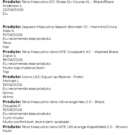
Produto:
Tênis Masculino DC Shoes Dc Course XL - Black/Black
Anderson L.
22/06/2026
Eu
..
..
Produto:
Jaqueta Masculina Session Bomber 01 - Marinho/Cinza
Aldo A.
19/06/2026
Eu recomendo esse produto.
Tenis
top
Produto:
Tênis Masculino Vans MTE Crosspath XC - Washed Black
Dacio S.
18/06/2026
Eu recomendo esse produto.
Muito top,material bom
Top
Produto:
Gorro LRG Equal Up Beanie - Preto
Michael L.
15/06/2026
Eu recomendo esse produto.
ótimo
ótimo
Produto:
Tênis Masculino Vans Ultrarange Neo 2.0 - Black
Douglas P.
15/06/2026
Eu recomendo esse produto.
Curti muito
Muito confortável, leve e bem acabado.
Produto:
Tênis Masculino Vans MTE Ultrarange RapidWeld 2.0 - Brown
Multi