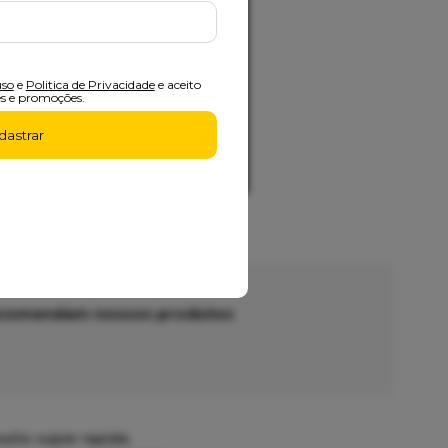
uso
e
Politica de Privacidade
e aceito
s e promoções.
dastrar
recomendam nossos produtos
uito super rapida