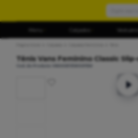
Menu
Calçados
Vestuári
Página Inicial
Calçados
Calçados Femininos
Tênis
Tênis Vans Feminino Classic Slip
Cod. do Produto: VN000EYEW00FEM