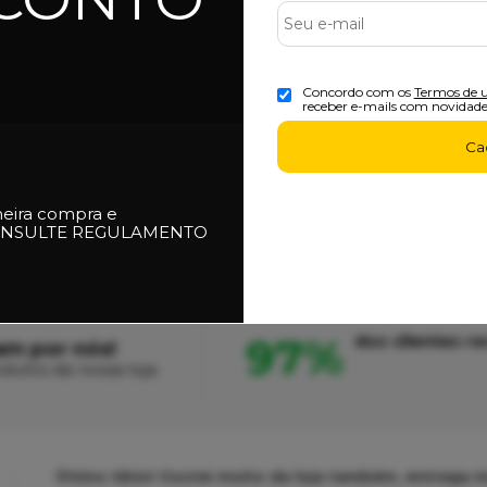
Concordo com os
Termos de 
receber e-mails com novidade
Ca
meira compra e
NSULTE REGULAMENTO
97%
dos clientes 
am por nós!
dutos da nossa loja.
Ótimo tênis! Gostei muito da loja também, entrega m