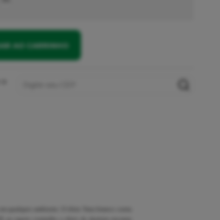
NAR AO CARRINHO
 e
 em qualquer ambiente. O tênis Vans branco conta
X ao tapete vermelho o tênis de skatista encanta