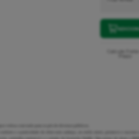
ADICIO
Calcule Frete
Prazo
os voltou com tudo para os pés de diversos públicos.
nforto e a praticidade do tênis sem cadarço, no estilo street, promove o sucesso
ssola, palmilha maleável e o solado de borracha Waffle. Das pistas de skate e BM