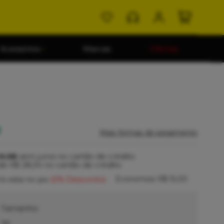
Acessórios
Marcas
Ofertas
0
Mais formas de pagamento
9,98
sem juros no cartão de crédito
de
R$ 28,34
no cartão de crédito
Economize
R$ 15,00
0
à vista no pix
(5% Desconto)
Tamanho:
36