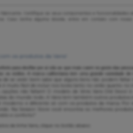
o fabricante. Certifique se seus componentes e funcionalidades
ativa. Caso tenha alguma dúvida, entre em contato com nosso
 com os produtos da Vans!
nforto para desfilar por aí são as que mais caem no gosto das pess
 os estilos. A marca californiana tem uma grande variedade de
de se vestir bem sabe que alguns itens não podem faltar n
le é muito fácil de incluir nos looks tanto no verão quanto n
ja, opções não faltam! O modelo de tênis Vans Old Skool
stas do mundo todo. A Vans tem também outros produtos in
sual moderno e diferente só com os produtos da marca. P
ido. Na Session Store você encontra os melhores produto
stilo e conforto?
tos da linha Vans, clique no botão abaixo: