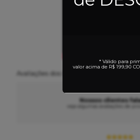
* Válido para pri
valor acima de R$ 199,90
CO
Avaliações dos Clientes
Nossos clientes fal
veja algumas avaliações de pro