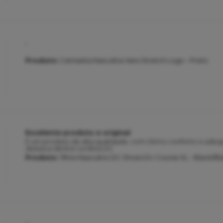
.
.
Produto:
Camiseta Masculina Vans Stretch Logo - Preto
Excelente produto e original
É um produto de alta qualidade, com ótimo conforto e adeq
destaca dentre os tênis DC
Produto:
Tênis Masculino DC Shoes Dc Course XL - Black/Bl
..