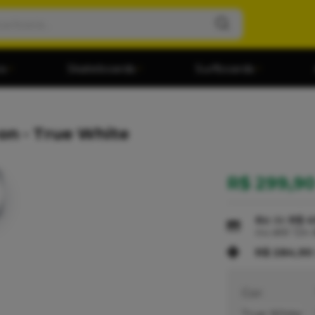
os
Skateboards
Surfboards
-on - True White
R$ 299,9
6x
de
R$ 4
ou até
12x
R$ 284,9
Cor:
True White