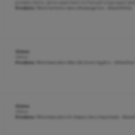
produto ótimo, serviu super bem no meu pé! a loja super aten
Produto:
Tênis Feminino Vans Ultrarange Exo - Black/White
Ótimo
Ótimo
Produto:
Tênis Masculino Nike SB Zoom Nyjah 4 - White/Noir
Ótimo
Ótimo
Produto:
Tênis Masculino DC Kalynx Zero Importado - Black