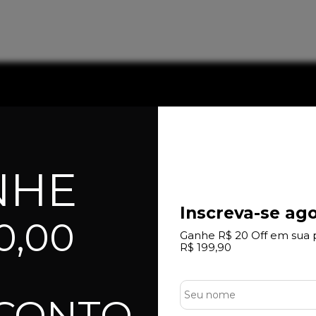
NHE
Inscreva-se ago
0,00
Ganhe R$ 20 Off em sua 
R$ 199,90
SCONTO