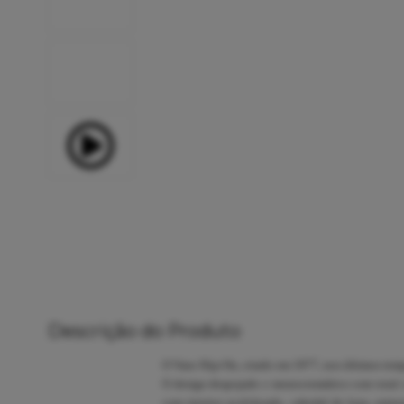
Descrição do Produto
O Vans Slip-On, criado em 1977, nos últimos temp
O design despojado e monocromático com total co
com interior acolchoado, cabedal de lona, entre