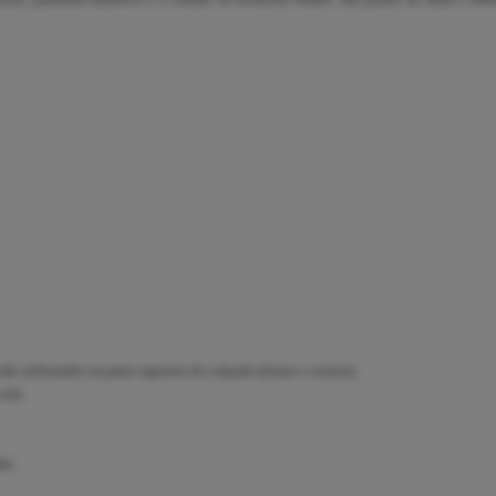
não utilizando na parte superior do calçado (lonas e couros);
sol).
ão.