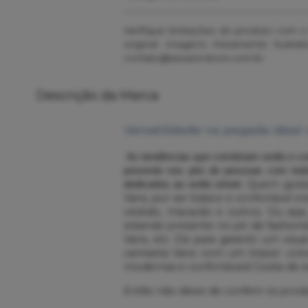
Verifique limitações do produto com 
original. Imagens Meramente Ilustr
contato@sessionstore.com.br
Descrição da Marca
Versatilidade na pegada ideal
As tendências que combinam estilo e co
presente nos pés de pessoas com todos
Quem gosta 
dedicados ao estilo street.
Vans, por ser básico e confortável e
vestido, macacão e outros. Ou se
estando presente no pé de fashioni
Vans, etc. Dá para garantir um vi
camiseta Vans com um blazer color
modernas e confortáveis! Gosta de e
Então não deixe de conferir os produ