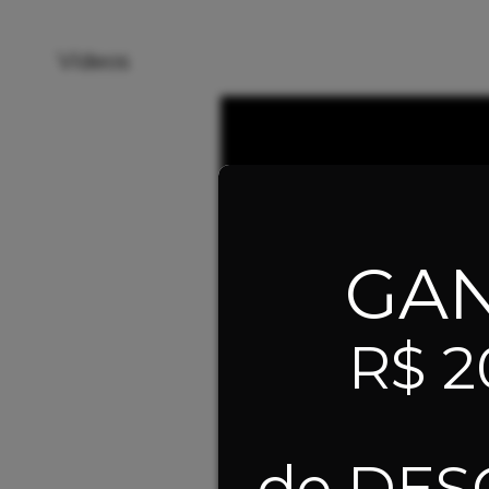
Vídeos
GA
R$ 2
de DE