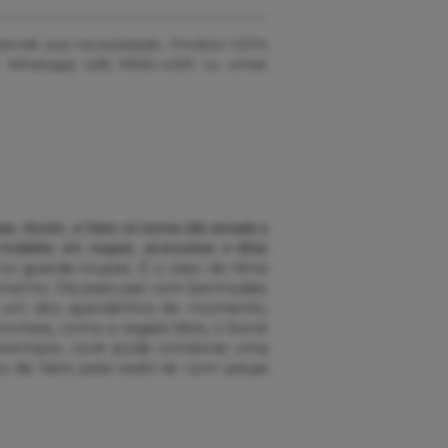
 atende sua necessidade. Produto 100%
 Whatsapp (48) 99162-4339 ou email:
oas. Assim, a Vans se tornou tão amada e
 modelos em roupas, acessórios e tênis
o guarda-roupas. É o caso do tênis
o inverno. Dá para usar com bermudas,
 é um dos queridinhos do momento,
críveis, como a regata Vans, o boné
or exemplo, você pode combinar uma
s da Vans para vestir-se com peças