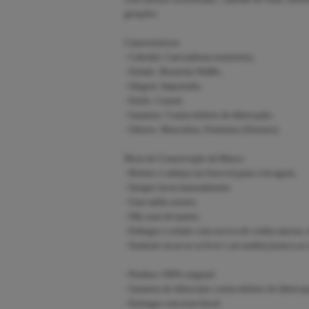
gerações.
Caracteristicas:
- Cabedal: Canvas(lona resistente);
- Solado: Borracha Waffle;
- Origem: Importado;
- Estilo: Casual;
- Garantia: Contra defeito de fabricação;
- Gênero: Masculino, Feminino (Unissex).
Dicas de Conservação da Marca:
- Retirar o cadarço (se houver) para a lavagem;
- Sempre lavar manualmente;
- Usar sabão neutro;
- Não usar alvejante;
- Esfregar o solado com escova de cerdas macias, 
- Somente secar ao ar livre e na sombra (nunca ao 
- Produto 100% original.
- Garantia do fabricante contra defeito de fabricaç
- Entregas com nota fiscal.