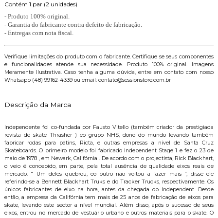
Contém 1 par (2 unidades)
- Produto 100% original.
- Garantia do fabricante contra defeito de fabricação.
- Entregas com nota fiscal.
Verifique limitações do produto com o fabricante. Certifique se seus componentes
e funcionalidades atende sua necessidade. Produto 100% original. Imagens
Meramente Ilustrativa. Caso tenha alguma dúvida, entre em contato com nosso
Whatsapp (48) 99162-4339 ou email: contato@sessionstore.com.br
Descrição da Marca
Independente foi co-fundada por Fausto Vitello (também criador da prestigiada
revista de skate Thrasher ) eo grupo NHS, dono do mundo levando também
fabricar rodas para patins, Ricta, e outras empresas a nível de Santa Cruz
Skateboards. O primeiro modelo foi fabricado Independent Stage 1 e fez o 23 de
maio de 1978 , em Newark, Califórnia . De acordo com o projectista, Rick Blackhart,
o veio é concebido, em parte, pela total ausência de qualidade eixos reais de
mercado. " Um deles quebrou, eo outro não voltou a fazer mais ", disse ele
referindo-se a Bennett Blackhart Truks e do Tracker Trucks, respectivamente. Os
únicos fabricantes de eixo na hora, antes da chegada do Independent. Desde
então, a empresa da Califórnia tem mais de 25 anos de fabricação de eixos para
skate, levando este sector a nível mundial. Além disso, após o sucesso de seus
eixos, entrou no mercado de vestuário urbano e outros materiais para o skate. O