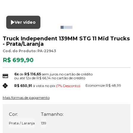
Ver vídeo
Truck Independent 139MM STG 11 Mid Trucks
- Prata/Laranja
Cod. do Produto: PA-22943
R$ 699,90
6x
de
R$ 116,65
sem juros no cartão de crédito
ou até
12x
de
R$ 66,14
no cartão de crédito
Economize
R$ 48,99
R$ 650,91
à vista no pix
(7% Desconto)
Mais formas de pagamento
Cor:
Tamanho:
Prata / Laranja
139