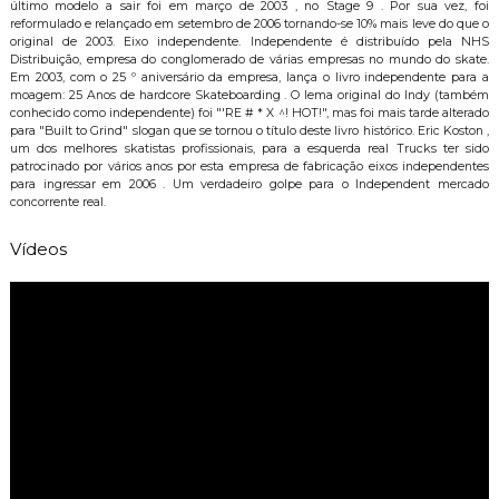
último modelo a sair foi em março de 2003 , no Stage 9 . Por sua vez, foi
reformulado e relançado em setembro de 2006 tornando-se 10% mais leve do que o
original de 2003. Eixo independente. Independente é distribuído pela NHS
Distribuição, empresa do conglomerado de várias empresas no mundo do skate.
Em 2003, com o 25 º aniversário da empresa, lança o livro independente para a
moagem: 25 Anos de hardcore Skateboarding . O lema original do Indy (também
conhecido como independente) foi "'RE # * X ^! HOT!", mas foi mais tarde alterado
para "Built to Grind" slogan que se tornou o título deste livro histórico. Eric Koston ,
um dos melhores skatistas profissionais, para a esquerda real Trucks ter sido
patrocinado por vários anos por esta empresa de fabricação eixos independentes
para ingressar em 2006 . Um verdadeiro golpe para o Independent mercado
concorrente real.
Vídeos