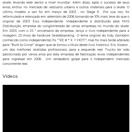
skate, levando este sector a nível mundial. Além disso, após o sucesso de seus
eixos, entrou no mercado de vestuário urbano e outros materiais para o skate. O
último modelo a sair foi em março de 2003 , no Stage 9 . Por sua vez, foi
reformulado e relançado em setembro de 2006 tornando-se 10% mais leve do que o
original de 2003. Eixo independente. Independente é distribuído pela NHS
Distribuição, empresa do conglomerado de várias empresas no mundo do skate.
Em 2003, com o 25 º aniversário da empresa, lança o livro independente para a
moagem: 25 Anos de hardcore Skateboarding . O lema original do Indy (também
conhecido como independente) foi "'RE # * X ^! HOT!", mas foi mais tarde alterado
para "Built to Grind" slogan que se tornou o título deste livro histórico. Eric Koston ,
um dos melhores skatistas profissionais, para a esquerda real Trucks ter sido
patrocinado por vários anos por esta empresa de fabricação eixos independentes
para ingressar em 2006 . Um verdadeiro golpe para o Independent mercado
concorrente real.
Vídeos