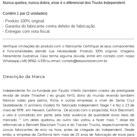
Nunca quebra, nunca dobra, esse é o diferencial dos Trucks Independent.
Contém 1 par (2 unidades)
- Produto 100% original.
- Garantia do fabricante contra defeito de fabricação.
- Entregas com nota fiscal.
Verifique limitações do produto com o fabricante. Certifique se seus componentes
e funcionalidades atende sua necessidade. Produto 100% original. Imagens
Meramente Ilustrativa. Caso tenha alguma dúvida, entre em contato com nosso
Whatsapp (48) 99162-4339 ou email: contato@sessionstore.com.br
Descrição da Marca
Independente foi co-fundada por Fausto Vitello (também criador da prestigiada
revista de skate Thrasher ) eo grupo NHS, dono do mundo levando também
fabricar rodas para patins, Ricta, e outras empresas a nível de Santa Cruz
Skateboards. O primeiro modelo foi fabricado Independent Stage 1 e fez o 23 de
maio de 1978 , em Newark, Califórnia . De acordo com o projectista, Rick Blackhart,
o veio é concebido, em parte, pela total ausência de qualidade eixos reais de
mercado. " Um deles quebrou, eo outro não voltou a fazer mais ", disse ele
referindo-se a Bennett Blackhart Truks e do Tracker Trucks, respectivamente. Os
únicos fabricantes de eixo na hora, antes da chegada do Independent. Desde
então, a empresa da Califórnia tem mais de 25 anos de fabricação de eixos para