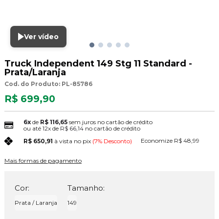
Ver vídeo
Truck Independent 149 Stg 11 Standard -
Prata/Laranja
Cod. do Produto: PL-85786
R$ 699,90
6x
de
R$ 116,65
sem juros no cartão de crédito
ou até
12x
de
R$ 66,14
no cartão de crédito
Economize
R$ 48,99
R$ 650,91
à vista no pix
(7% Desconto)
Mais formas de pagamento
Cor:
Tamanho:
Prata / Laranja
149