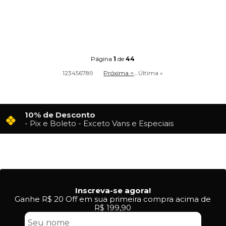
Página
1
de
44
1
2
3
4
5
6
7
8
9
Próxima >
...
Última »
10% de Desconto
- Pix e Boleto - Exceto Vans e Especiais
Inscreva-se agora!
Ganhe R$ 20 Off em sua primeira compra acima de
R$ 199,90