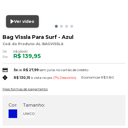
Ver vídeo
Bag Vissla Para Surf - Azul
Cod. do Produto: AL-BAGVISSLA
De:
R$ 250,00
R$ 139,95
Por:
5x
de
R$ 27,99
sem juros no cartão de crédito
Economize
R$ 9,80
R$ 130,15
à vista no pix
(7% Desconto)
Mais formas de pagamento
Cor:
Tamanho:
UNICO