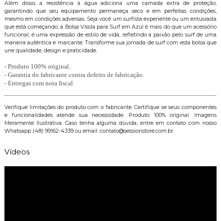
Além disso, a resistência à água adiciona uma camada extra de proteção,
garantindo que seu equipamento permaneça seco e em perfeitas condições,
mesmo em condições adversas. Seja você um surfista experiente ou um entusiasta
que está começando, a Bolsa Vissla para Surf em Azul é mais do que um acessório
funcional; é uma expressão de estilo de vida, refletindo a paixão pelo surf de uma
maneira autêntica e marcante. Transforme sua jornada de surf com esta bolsa que
une qualidade, design e praticidade.
- Produto 100% original.
- Garantia do fabricante contra defeito de fabricação.
- Entregas com nota fiscal.
Verifique limitações do produto com o fabricante. Certifique se seus componentes
e funcionalidades atende sua necessidade. Produto 100% original. Imagens
Meramente Ilustrativa. Caso tenha alguma dúvida, entre em contato com nosso
Whatsapp (48) 99162-4339 ou email: contato@sessionstore.com.br
Vídeos