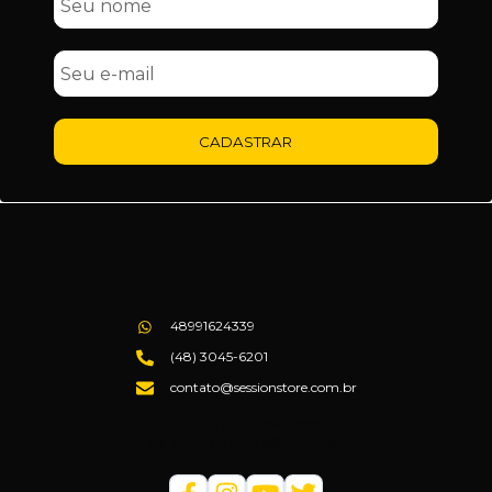
CADASTRAR
48991624339
(48) 3045-6201
contato@sessionstore.com.br
Loja Física: (48) 3045-6201
Loja Virtual: (48) 99145-5394