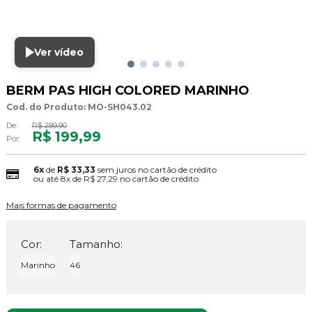
Ver vídeo
BERM PAS HIGH COLORED MARINHO
Cod. do Produto: MO-SH043.02
De:
R$ 289,90
R$ 199,99
Por:
6x
de
R$ 33,33
sem juros no cartão de crédito
ou até
8x
de
R$ 27,29
no cartão de crédito
Mais formas de pagamento
Cor:
Tamanho:
Marinho
46