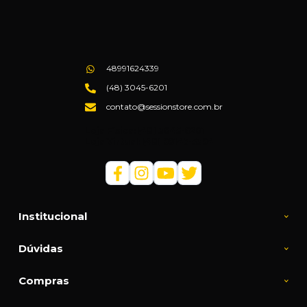
48991624339
(48) 3045-6201
contato@sessionstore.com.br
Loja Física: (48) 3045-6201
Loja Virtual: (48) 99145-5394
Institucional
Dúvidas
Compras