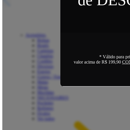
Acessórios
Bolsas
Bonés
Carteiras
Chapéus
* Válido para pr
Cordões
valor acima de R$ 199,90
CO
Diversos
Estojos
Gorros / Toucas
Malas
Meias
Mochilas
NECESSAIRES
Pochetes
Relógios
Óculos
Ver todos