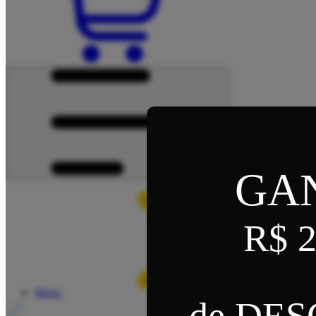
GA
R$ 2
Menu
de DE