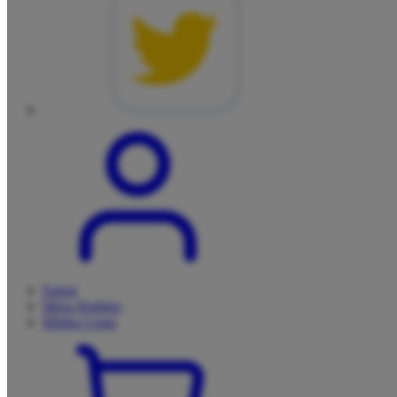
Entrar
Meus
Pedidos
Minha
Conta