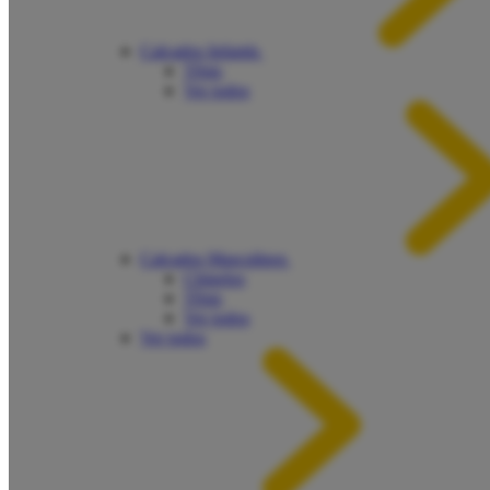
Calçados Infantis
Tênis
Ver todos
Calçados Masculinos
Chinelos
Tênis
Ver todos
Ver todos