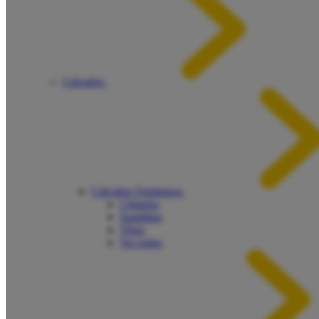
Calçados
Calçados Femininos
Chinelos
Sandálias
Tênis
Ver todos