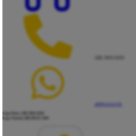
(48) 3045-6201
48991624339
Loja Física: (48) 3045-6201
Loja Virtual: (48) 99145-5394