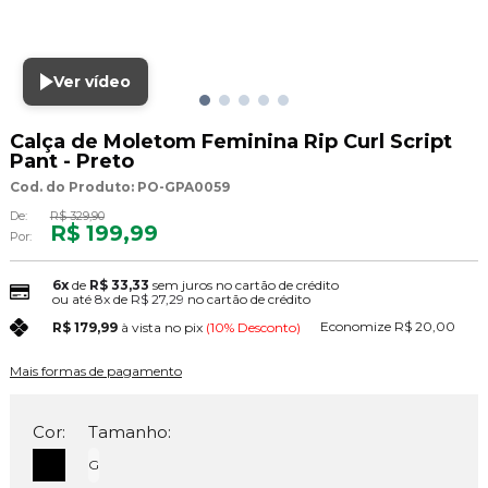
Ver vídeo
Calça de Moletom Feminina Rip Curl Script
Pant - Preto
Cod. do Produto: PO-GPA0059
De:
R$ 329,90
R$ 199,99
Por:
6x
de
R$ 33,33
sem juros no cartão de crédito
ou até
8x
de
R$ 27,29
no cartão de crédito
Economize
R$ 20,00
R$ 179,99
à vista no pix
(10% Desconto)
Mais formas de pagamento
Cor:
Tamanho:
G