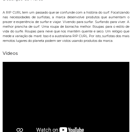
A RIP CURL tem um passado que se confunde com a história do surf. Focalizando
nas necessidades de surfistas, a marca desenvolve produtos que aumentam o
prazer e experiência de surfar e viajar. Vivendo para surfar. Surfando para viver. A
melhor prancha de surf. Uma roupa de borracha melhor. Roupas para o estilo de
vida do surfe. Roupas para neve que nos mantêm quente e seco. Um relógio que
mede a variação da maré. Isso é a australiana RIP CURL. Por isto, surfistas dos mais
remotos lugares do planeta podem ser vistos usando produtos da marca.
Vídeos