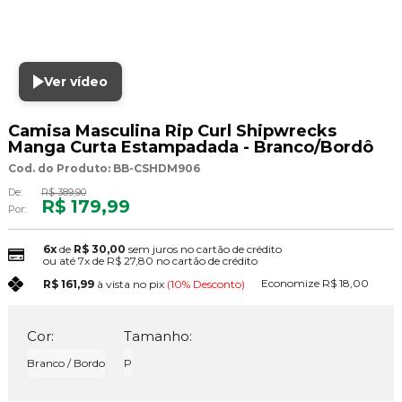
Ver vídeo
Camisa Masculina Rip Curl Shipwrecks
Manga Curta Estampadada - Branco/Bordô
Cod. do Produto: BB-CSHDM906
De:
R$ 389,90
R$ 179,99
Por:
6x
de
R$ 30,00
sem juros no cartão de crédito
ou até
7x
de
R$ 27,80
no cartão de crédito
Economize
R$ 18,00
R$ 161,99
à vista no pix
(10% Desconto)
Cor:
Tamanho:
Branco / Bordo
P