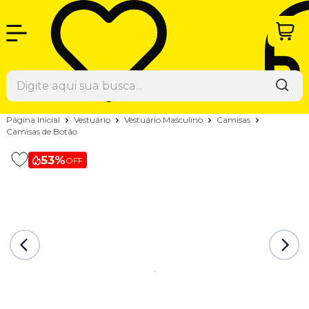
Página Inicial
Vestuário
Vestuário Masculino
Camisas
Camisas de Botão
53%
OFF