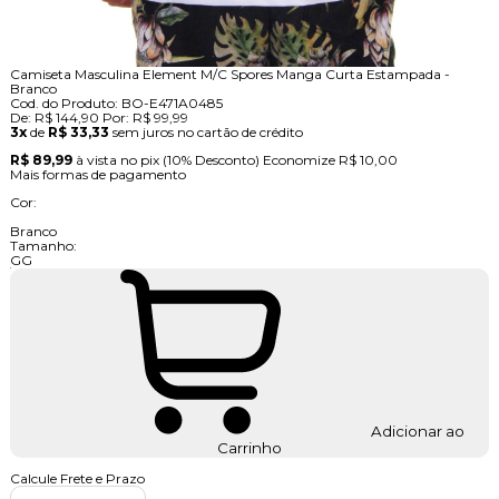
Camiseta Masculina Element M/C Spores Manga Curta Estampada -
Branco
Cod. do Produto: BO-E471A0485
De:
R$ 144,90
Por:
R$ 99,99
3x
de
R$ 33,33
sem juros no cartão de crédito
R$ 89,99
à vista no pix
(10% Desconto)
Economize
R$ 10,00
Mais formas de pagamento
Cor:
Branco
Tamanho:
GG
Adicionar ao
Carrinho
Calcule Frete e Prazo