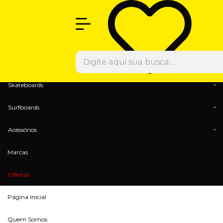
Olá Visitante!
Acesse sua conta e pedidos
Menu
Calçados
Vestuários
Skateboards
Surfboards
Acessórios
Marcas
Ofertas
Página Inicial
Quem Somos