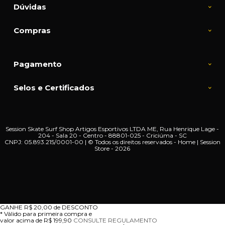
Dúvidas
Compras
Pagamento
Selos e Certificados
Session Skate Surf Shop Artigos Esportivos LTDA ME, Rua Henrique Lage -
204 - Sala 20 - Centro - 88801-025 - Criciúma - SC
CNPJ: 05.893.215/0001-00 | © Todos os direitos reservados - Home | Session
Store - 2026
GANHE
R$ 20,00
de DESCONTO
* Válido para primeira compra e
valor acima de R$ 199,90
CONSULTE REGULAMENTO