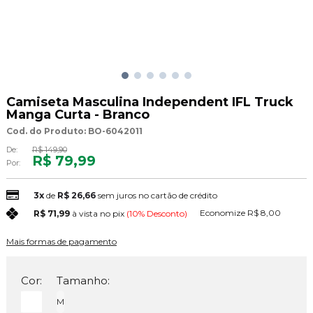
Camiseta Masculina Independent IFL Truck
Manga Curta - Branco
Cod. do Produto: BO-6042011
De:
R$ 149,90
R$ 79,99
Por:
3x
de
R$ 26,66
sem juros no cartão de crédito
Economize
R$ 8,00
R$ 71,99
à vista no pix
(10% Desconto)
Mais formas de pagamento
Cor:
Tamanho:
M