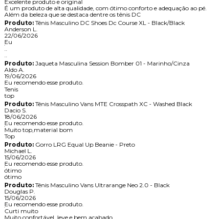
Excelente produto e original
É um produto de alta qualidade, com ótimo conforto e adequação ao pé.
Além da beleza que se destaca dentre os tênis DC
Produto:
Tênis Masculino DC Shoes Dc Course XL - Black/Black
Anderson L.
22/06/2026
Eu
..
..
Produto:
Jaqueta Masculina Session Bomber 01 - Marinho/Cinza
Aldo A.
19/06/2026
Eu recomendo esse produto.
Tenis
top
Produto:
Tênis Masculino Vans MTE Crosspath XC - Washed Black
Dacio S.
18/06/2026
Eu recomendo esse produto.
Muito top,material bom
Top
Produto:
Gorro LRG Equal Up Beanie - Preto
Michael L.
15/06/2026
Eu recomendo esse produto.
ótimo
ótimo
Produto:
Tênis Masculino Vans Ultrarange Neo 2.0 - Black
Douglas P.
15/06/2026
Eu recomendo esse produto.
Curti muito
Muito confortável, leve e bem acabado.