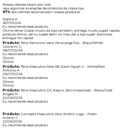
Nossos clientes falam por nós!
veja algumas avaliações de produtos da nossa loja.
97%
dos clientes recomendam nossos produtos
Sophia A.
16/07/2026
Eu recomendo esse produto.
Ótimo tênis! Gostei muito da loja também, entrega muito super rapida
produto ótimo, serviu super bem no meu pé! a loja super atenciosa,
entregar foi rápida
Produto:
Tênis Feminino Vans Ultrarange Exo - Black/White
Giovanni G.
08/07/2026
Eu recomendo esse produto.
Ótimo
Ótimo
Produto:
Tênis Masculino Nike SB Zoom Nyjah 4 - White/Noir
Antonio A.
06/07/2026
Eu recomendo esse produto.
Ótimo
Ótimo
Produto:
Tênis Masculino DC Kalynx Zero Importado - Black/Gold
Angelo N.
24/06/2026
Eu recomendo esse produto.
.
.
Produto:
Camiseta Masculina Vans Stretch Logo - Preto
Ariston C.
22/06/2026
Eu recomendo esse produto.