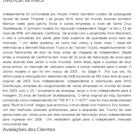
Descrição da Marca
Independente foi co-fundada por Fausto Vitello (também criador da prestigiada
revista de skate Thrasher ) eo grupo NHS, dono do mundo levando também
fabricar rodas para patins, Ricta, e outras empresas a nível de Santa Cruz
Skateboards. O primeiro modelo foi fabricado Independent Stage 1 e fez o 23 de
maio de 1978 , em Newark, Califórnia . De acordo com o projectista, Rick Blackhart,
o veio é concebido, em parte, pela total ausência de qualidade eixos reais de
mercado. " Um deles quebrou, eo outro não voltou a fazer mais ", disse ele
referindo-se a Bennett Blackhart Truks e do Tracker Trucks, respectivamente. Os
únicos fabricantes de eixo na hora, antes da chegada do Independent. Desde
então, a empresa da Califórnia tem mais de 25 anos de fabricação de eixos para
skate, levando este sector a nível mundial. Além disso, após o sucesso de seus
eixos, entrou no mercado de vestuário urbano e outros materiais para o skate. O
último modelo a sair foi em março de 2003 , no Stage 9 . Por sua vez, foi
reformulado e relançado em setembro de 2006 tornando-se 10% mais leve do que o
original de 2003. Eixo independente. Independente é distribuído pela NHS
Distribuição, empresa do conglomerado de várias empresas no mundo do skate.
Em 2003, com o 25 º aniversário da empresa, lança o livro independente para a
moagem: 25 Anos de hardcore Skateboarding . O lema original do Indy (também
conhecido como independente) foi "'RE # * X ^! HOT!", mas foi mais tarde alterado
para "Built to Grind" slogan que se tornou o título deste livro histórico. Eric Koston ,
um dos melhores skatistas profissionais, para a esquerda real Trucks ter sido
patrocinado por vários anos por esta empresa de fabricação eixos independentes
para ingressar em 2006 . Um verdadeiro golpe para o Independent mercado
concorrente real.
Avaliações dos Clientes