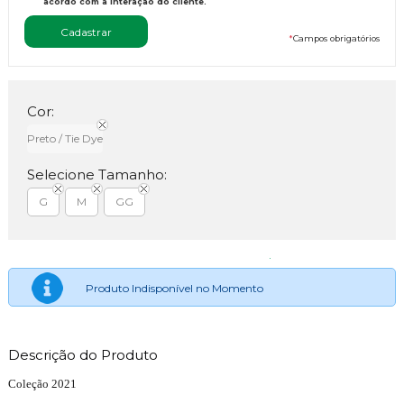
acordo com a interação do cliente.
*
Campos obrigatórios
Cor:
Preto / Tie Dye
Selecione Tamanho:
G
M
GG
Produto Indisponível no Momento
Descrição do Produto
Coleção 2021