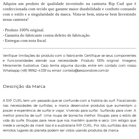
Adquira um produto de qualidade investindo na camiseta Rip Curl que é
confeccionada com tecido que garante maior durabilidade e conforto contando
com o estilo e a singularidade da marca. Vista-se bem, sinta-se bem Investindo
nessa camiseta!
- Produto 100% original.
- Garantia do fabricante contra defeito de fabricação.
- Entregas com nota fiscal.
Verifique limitações do produto com o fabricante. Certifique se seus componentes
e funcionalidades atende sua necessidade. Produto 100% original. Imagens
Meramente Ilustrativa. Caso tenha alguma dúvida, entre em contato com nosso
Whatsapp (48) 99162-4339 ou email: contato@sessionstore.com.br
Descrição da Marca
A RIP CURL tem um passado que se confunde com a história do surf. Focalizando
nas necessidades de surfistas, a marca desenvolve produtos que aumentam o
prazer e experiência de surfar e viajar. Vivendo para surfar. Surfando para viver. A
melhor prancha de surf. Uma roupa de borracha melhor. Roupas para o estilo de
vida do surfe. Roupas para neve que nos mantêm quente e seco. Um relógio que
mede a variação da maré. Isso é a australiana RIP CURL. Por isto, surfistas dos mais
remotos lugares do planeta podem ser vistos usando produtos da marca.