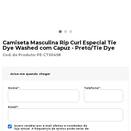
Camiseta Masculina Rip Curl Especial Tie
Dye Washed com Capuz - Preto/Tie Dye
Cod. do Produto: PE-CTS0458
Avise-me quando chegar
Nome
*
:
Telefone
*
:
Email
*
:
Quero receber por e-mail ofertas e novidades da
loja virtual. A frequência de envios pode variar de